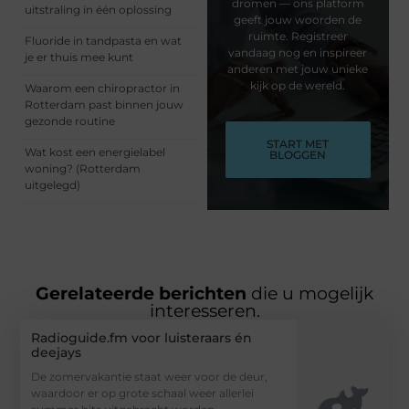
dromen — ons platform
uitstraling in één oplossing
geeft jouw woorden de
ruimte. Registreer
Fluoride in tandpasta en wat
vandaag nog en inspireer
je er thuis mee kunt
anderen met jouw unieke
kijk op de wereld.
Waarom een chiropractor in
Rotterdam past binnen jouw
gezonde routine
START MET
Wat kost een energielabel
BLOGGEN
woning? (Rotterdam
uitgelegd)
Gerelateerde berichten
die u mogelijk
interesseren.
Radioguide.fm voor luisteraars én
deejays
De zomervakantie staat weer voor de deur,
waardoor er op grote schaal weer allerlei