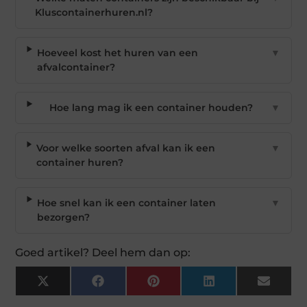
Kluscontainerhuren.nl?
Hoeveel kost het huren van een
▼
afvalcontainer?
Hoe lang mag ik een container houden?
▼
Voor welke soorten afval kan ik een
▼
container huren?
Hoe snel kan ik een container laten
▼
bezorgen?
Goed artikel? Deel hem dan op:
X
Facebook
Pinterest
LinkedIn
Email
(Twitter)