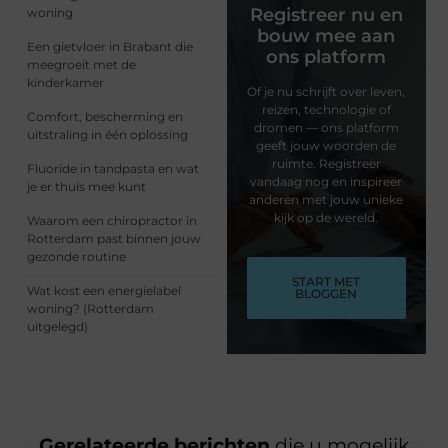
Registreer nu en
woning
bouw mee aan
Een gietvloer in Brabant die
ons platform
meegroeit met de
kinderkamer
Of je nu schrijft over leven,
reizen, technologie of
Comfort, bescherming en
dromen — ons platform
uitstraling in één oplossing
geeft jouw woorden de
ruimte. Registreer
Fluoride in tandpasta en wat
vandaag nog en inspireer
je er thuis mee kunt
anderen met jouw unieke
kijk op de wereld.
Waarom een chiropractor in
Rotterdam past binnen jouw
gezonde routine
START MET
Wat kost een energielabel
BLOGGEN
woning? (Rotterdam
uitgelegd)
Gerelateerde berichten
die u mogelijk