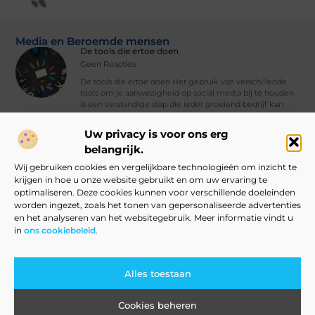
Media en Beroemde mensen
De tools die ertoe doen
Geen Reacties
De tools die ertoe doen Het gebruik van verschillende
tools om je aanwezigheid op social media bij te houden
is een verstandige stap die ieder groeiend bedrijf kan
nemen. Met
Uw privacy is voor ons erg
Vind Ons Hier :
belangrijk.
Wij gebruiken cookies en vergelijkbare technologieën om inzicht te
krijgen in hoe u onze website gebruikt en om uw ervaring te
optimaliseren. Deze cookies kunnen voor verschillende doeleinden
worden ingezet, zoals het tonen van gepersonaliseerde advertenties
Beroemdheden
Uit de Media
Partners
Over ons
Ons team
en het analyseren van het websitegebruik. Meer informatie vindt u
Contact
Blog publiceren
Website index
Cookiebeleid (EU)
in
ons cookiebeleid
.
Linkbuilding Kopen: Slim Aanpakken of Grote Risico’s?
Verdien Geld met Je Website: Alles Wat Je Moet Weten om te Starten
Alles toestaan
Cookies beheren