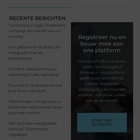
RECENTE BERICHTEN
Tuinaanleg in regio Ridderkerk
verhoogt de waarde van uw
Registreer nu en
woning
bouw mee aan
Een gietvloer in Brabant die
ons platform
meegroeit met de
kinderkamer
Of je nu schrijft over leven,
reizen, technologie of
Comfort, bescherming en
dromen — ons platform
uitstraling in één oplossing
geeft jouw woorden de
ruimte. Registreer
Fluoride in tandpasta en wat
vandaag nog en inspireer
je er thuis mee kunt
anderen met jouw unieke
kijk op de wereld.
Waarom een chiropractor in
Rotterdam past binnen jouw
gezonde routine
START MET
Wat kost een energielabel
BLOGGEN
woning? (Rotterdam
uitgelegd)