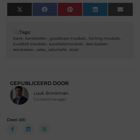
X
Facebook
Pinterest
LinkedIn
Email
(Twitter)
Tags:
bank
,
bankstellen
,
goedkope meubels
,
korting meubels
,
kwaliteit meubels
,
kwaliteitsmeubels
,
leen bakker
,
leenbakker
,
sales
,
salontafel
,
stoel
GEPUBLICEERD DOOR
Luuk Brinkman
Contentmanager
Deel dit: