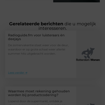
Gerelateerde berichten
die u mogelijk
interesseren.
Radioguide.fm voor luisteraars én
deejays
De zomervakantie staat weer voor de deur,
waardoor er op grote schaal weer allerlei
summer hits uitgebracht worden.
Lees verder ➜
Waarmee moet rekening gehouden
worden bij productcodering?
Lopend door de supermarkt, ontdek je