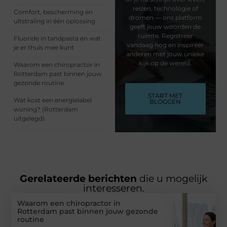
reizen, technologie of
Comfort, bescherming en
dromen — ons platform
uitstraling in één oplossing
geeft jouw woorden de
ruimte. Registreer
Fluoride in tandpasta en wat
vandaag nog en inspireer
je er thuis mee kunt
anderen met jouw unieke
kijk op de wereld.
Waarom een chiropractor in
Rotterdam past binnen jouw
gezonde routine
START MET
Wat kost een energielabel
BLOGGEN
woning? (Rotterdam
uitgelegd)
Gerelateerde berichten
die u mogelijk
interesseren.
Waarom een chiropractor in
Rotterdam past binnen jouw gezonde
routine