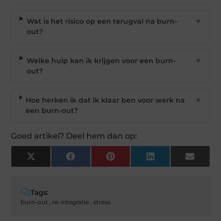
Wat is het risico op een terugval na burn-
▼
out?
Welke hulp kan ik krijgen voor een burn-
▼
out?
Hoe herken ik dat ik klaar ben voor werk na
▼
een burn-out?
Goed artikel? Deel hem dan op:
X
Facebook
Pinterest
LinkedIn
Email
(Twitter)
Tags:
burn-out
,
re-integratie
,
stress