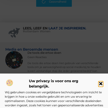
Gezondheid
LEES, LEEF EN
LAAT JE INSPIREREN.
Rotterdam Wonen
Media en Beroemde mensen
De tools die ertoe doen
Geen Reacties
De tools die ertoe doen Het gebruik van verschillende
tools om je aanwezigheid op social media bij te houden
is een verstandige stap die ieder groeiend bedrijf kan
nemen. Met
Uw privacy is voor ons erg
Vind Ons Hier :
belangrijk.
Wij gebruiken cookies en vergelijkbare technologieën om inzicht te
krijgen in hoe u onze website gebruikt en om uw ervaring te
optimaliseren. Deze cookies kunnen voor verschillende doeleinden
worden ingezet, zoals het tonen van gepersonaliseerde advertenties
Beroemdheden
Uit de Media
Partners
Over ons
Ons team