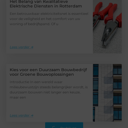
Het Belang van Kwalitatieve
Elektrische Diensten in Rotterdam
Een betrouwbaar elektriciteitsnet is essentieel
voor de veiligheid en het comfort van uw
woning of bedrijfspand. Of u
Lees verder ➜
Kies voor een Duurzaam Bouwbedrijf
voor Groene Bouwoplossingen
Introductie In een wereld waar
milieubewustzijn steeds belangrijker wordt, is
duurzaam bouwen niet langer een keuze,
maar een
Lees verder ➜