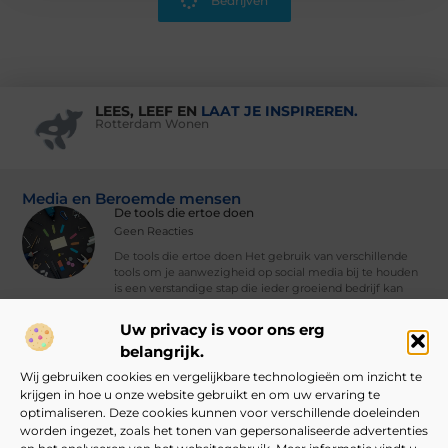
Bedrijven
LEES, LEEF EN
LAAT JE INSPIREREN.
Rotterdam Wonen
Media en Beroemde mensen
De tools die ertoe doen
Geen Reacties
De tools die ertoe doen Het gebruik van verschillende
tools om je aanwezigheid op social media bij te houden
is een verstandige stap die ieder groeiend bedrijf kan
nemen. Met
Uw privacy is voor ons erg
Vind Ons Hier :
belangrijk.
Wij gebruiken cookies en vergelijkbare technologieën om inzicht te
krijgen in hoe u onze website gebruikt en om uw ervaring te
optimaliseren. Deze cookies kunnen voor verschillende doeleinden
worden ingezet, zoals het tonen van gepersonaliseerde advertenties
Beroemdheden
Uit de Media
Partners
Over ons
Ons team