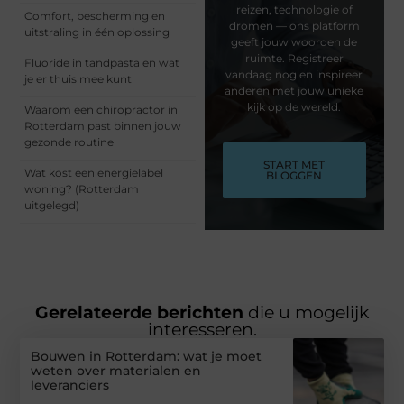
reizen, technologie of
Comfort, bescherming en
dromen — ons platform
uitstraling in één oplossing
geeft jouw woorden de
ruimte. Registreer
Fluoride in tandpasta en wat
vandaag nog en inspireer
je er thuis mee kunt
anderen met jouw unieke
kijk op de wereld.
Waarom een chiropractor in
Rotterdam past binnen jouw
gezonde routine
START MET
Wat kost een energielabel
BLOGGEN
woning? (Rotterdam
uitgelegd)
Gerelateerde berichten
die u mogelijk
interesseren.
Bouwen in Rotterdam: wat je moet
weten over materialen en
leveranciers