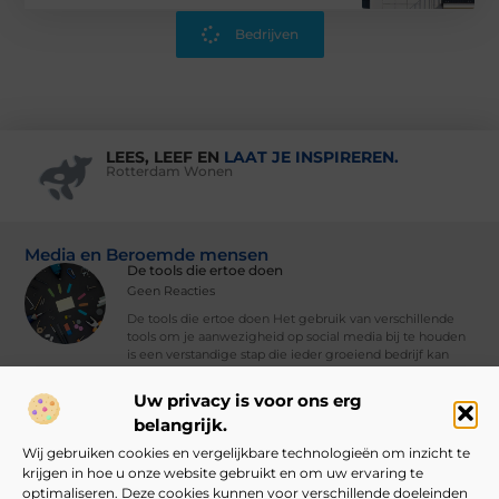
Bedrijven
LEES, LEEF EN
LAAT JE INSPIREREN.
Rotterdam Wonen
Media en Beroemde mensen
De tools die ertoe doen
Geen Reacties
De tools die ertoe doen Het gebruik van verschillende
tools om je aanwezigheid op social media bij te houden
is een verstandige stap die ieder groeiend bedrijf kan
nemen. Met
Uw privacy is voor ons erg
Vind Ons Hier :
belangrijk.
Wij gebruiken cookies en vergelijkbare technologieën om inzicht te
krijgen in hoe u onze website gebruikt en om uw ervaring te
optimaliseren. Deze cookies kunnen voor verschillende doeleinden