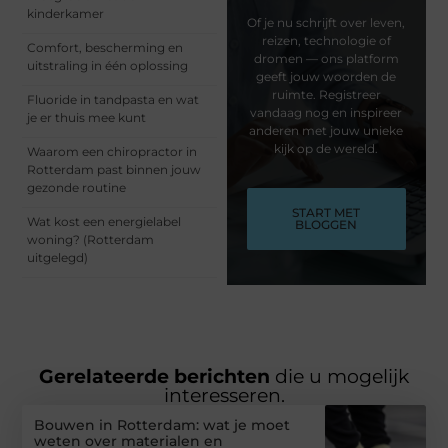
kinderkamer
Of je nu schrijft over leven,
reizen, technologie of
Comfort, bescherming en
dromen — ons platform
uitstraling in één oplossing
geeft jouw woorden de
ruimte. Registreer
Fluoride in tandpasta en wat
vandaag nog en inspireer
je er thuis mee kunt
anderen met jouw unieke
kijk op de wereld.
Waarom een chiropractor in
Rotterdam past binnen jouw
gezonde routine
START MET
Wat kost een energielabel
BLOGGEN
woning? (Rotterdam
uitgelegd)
Gerelateerde berichten
die u mogelijk
interesseren.
Bouwen in Rotterdam: wat je moet
weten over materialen en