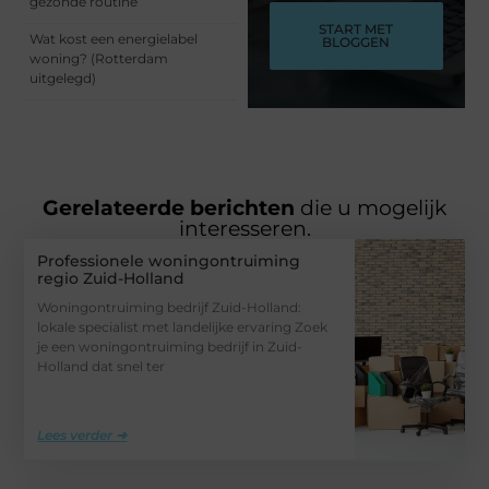
gezonde routine
START MET
Wat kost een energielabel
BLOGGEN
woning? (Rotterdam
uitgelegd)
Gerelateerde berichten
die u mogelijk
interesseren.
Professionele woningontruiming
regio Zuid-Holland
Woningontruiming bedrijf Zuid-Holland:
lokale specialist met landelijke ervaring Zoek
je een woningontruiming bedrijf in Zuid-
Holland dat snel ter
Lees verder ➜