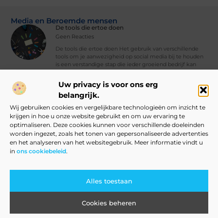
Media en Beroemde mensen
De tools die ertoe doen
Geen Reacties
De tools die ertoe doen Het gebruik van verschillende
tools om je aanwezigheid op social media bij te houden
is een verstandige stap die ieder groeiend bedrijf kan
nemen. Met
Uw privacy is voor ons erg
Vind Ons Hier :
belangrijk.
Wij gebruiken cookies en vergelijkbare technologieën om inzicht te
krijgen in hoe u onze website gebruikt en om uw ervaring te
optimaliseren. Deze cookies kunnen voor verschillende doeleinden
worden ingezet, zoals het tonen van gepersonaliseerde advertenties
Beroemdheden
Uit de Media
Partners
Over ons
Ons team
en het analyseren van het websitegebruik. Meer informatie vindt u
in
ons cookiebeleid
.
Contact
Blog publiceren
Website index
Cookiebeleid (EU)
Linkbuilding Kopen: Slim Aanpakken of Grote Risico’s?
Verdien Geld met Je Website: Alles Wat Je Moet Weten om te Starten
Alles toestaan
Cookies beheren
www.rotterdam-wonen.nl.
All Rights Reserved © 2025