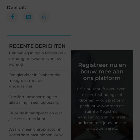
Deel dit:
RECENTE BERICHTEN
Tuinaanleg in regio Ridderkerk
verhoogt de waarde van uw
Registreer nu en
woning
bouw mee aan
Een gietvloer in Brabant die
ons platform
meegroeit met de
kinderkamer
Of je nu schrijft over leven,
reizen, technologie of
Comfort, bescherming en
dromen — ons platform
uitstraling in één oplossing
geeft jouw woorden de
ruimte. Registreer
Fluoride in tandpasta en wat
vandaag nog en inspireer
je er thuis mee kunt
anderen met jouw unieke
kijk op de wereld.
Waarom een chiropractor in
Rotterdam past binnen jouw