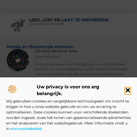
LEES, LEEF EN
LAAT JE INSPIREREN.
Rotterdam Wonen
Media en Beroemde mensen
De tools die ertoe doen
Geen Reacties
De tools die ertoe doen Het gebruik van verschillende
tools om je aanwezigheid op social media bij te houden
is een verstandige stap die ieder groeiend bedrijf kan
nemen. Met
Uw privacy is voor ons erg
Vind Ons Hier :
belangrijk.
Wij gebruiken cookies en vergelijkbare technologieën om inzicht te
krijgen in hoe u onze website gebruikt en om uw ervaring te
optimaliseren. Deze cookies kunnen voor verschillende doeleinden
worden ingezet, zoals het tonen van gepersonaliseerde advertenties
Beroemdheden
Uit de Media
Partners
Over ons
Ons team
en het analyseren van het websitegebruik. Meer informatie vindt u
in
ons cookiebeleid
.
Contact
Blog publiceren
Website index
Cookiebeleid (EU)