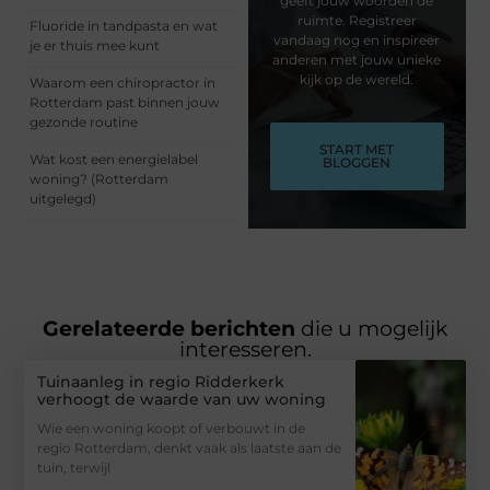
geeft jouw woorden de
ruimte. Registreer
Fluoride in tandpasta en wat
vandaag nog en inspireer
je er thuis mee kunt
anderen met jouw unieke
kijk op de wereld.
Waarom een chiropractor in
Rotterdam past binnen jouw
gezonde routine
START MET
Wat kost een energielabel
BLOGGEN
woning? (Rotterdam
uitgelegd)
Gerelateerde berichten
die u mogelijk
interesseren.
Tuinaanleg in regio Ridderkerk
verhoogt de waarde van uw woning
Wie een woning koopt of verbouwt in de
regio Rotterdam, denkt vaak als laatste aan de
tuin, terwijl