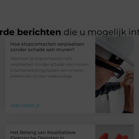
rde berichten
die u mogelijk in
Hoe stopcontacten verplaatsen
zonder schade aan muren?
Wanneer je stopcontacten wilt
verplaatsen zonder schade aan muren,
is samenwerking tussen een ervaren
elektricien en een vakkundige
Lees verder ➜
Het Belang van Kwalitatieve
Elektrische Diensten in