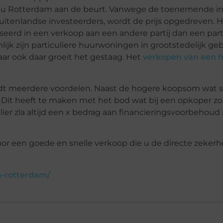
nu Rotterdam aan de beurt. Vanwege de toenemende in
uitenlandse investeerders, wordt de prijs opgedreven. 
erd in een verkoop aan een andere partij dan een partic
lijk zijn particuliere huurwoningen in grootstedelijk geb
aar ook daar groeit het gestaag. Het
verkopen van een h
dt meerdere voordelen. Naast de hogere koopsom wat so
. Dit heeft te maken met het bod wat bij een opkoper z
lier zla altijd een x bedrag aan financieringsvoorbehou
r een goede en snelle verkoop die u de directe zekerh
n-rotterdam/