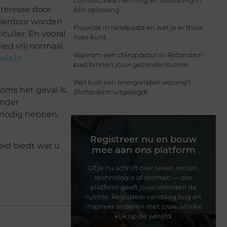
Comfort, bescherming en uitstraling in
teresse door
één oplossing
Hierdoor worden
Fluoride in tandpasta en wat je er thuis
ulier. En vooral
mee kunt
ied vrij normaal.
Waarom een chiropractor in Rotterdam
uis in
past binnen jouw gezonde routine
Wat kost een energielabel woning?
ms het geval is,
(Rotterdam uitgelegd)
onder
d nodig hebben,
Registreer nu en bouw
eid biedt wat u
mee aan ons platform
Of je nu schrijft over leven, reizen,
technologie of dromen — ons
platform geeft jouw woorden de
ruimte. Registreer vandaag nog en
inspireer anderen met jouw unieke
kijk op de wereld.