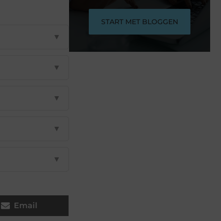
START MET BLOGGEN
▼
▼
▼
▼
▼
Email