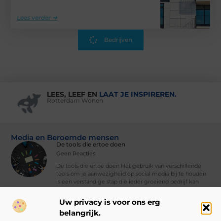
Lees verder ➜
Bedrijven
LEES, LEEF EN
LAAT JE INSPIREREN.
Rotterdam Wonen
Media en Beroemde mensen
De tools die ertoe doen
Geen Reacties
De tools die ertoe doen Het gebruik van verschillende
tools om je aanwezigheid op social media bij te houden
is een verstandige stap die ieder groeiend bedrijf kan
nemen. Met
Uw privacy is voor ons erg
Vind Ons Hier :
belangrijk.