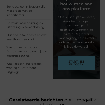
bouw mee aan
Een gietvloer in Brabant die
ons platform
meegroeit met de
kinderkamer
Of je nu schrijft over leven,
reizen, technologie of
Comfort, bescherming en
dromen — ons platform
uitstraling in één oplossing
geeft jouw woorden de
ruimte. Registreer
Fluoride in tandpasta en wat
vandaag nog en inspireer
je er thuis mee kunt
anderen met jouw unieke
kijk op de wereld.
Waarom een chiropractor in
Rotterdam past binnen jouw
gezonde routine
START MET
Wat kost een energielabel
BLOGGEN
woning? (Rotterdam
uitgelegd)
Gerelateerde berichten
die u mogelijk
interesseren.