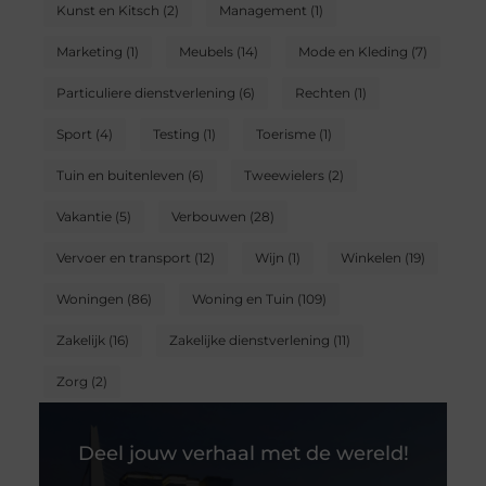
Kunst en Kitsch
(2)
Management
(1)
Marketing
(1)
Meubels
(14)
Mode en Kleding
(7)
Particuliere dienstverlening
(6)
Rechten
(1)
Sport
(4)
Testing
(1)
Toerisme
(1)
Tuin en buitenleven
(6)
Tweewielers
(2)
Vakantie
(5)
Verbouwen
(28)
Vervoer en transport
(12)
Wijn
(1)
Winkelen
(19)
Woningen
(86)
Woning en Tuin
(109)
Zakelijk
(16)
Zakelijke dienstverlening
(11)
Zorg
(2)
Deel jouw verhaal met de wereld!