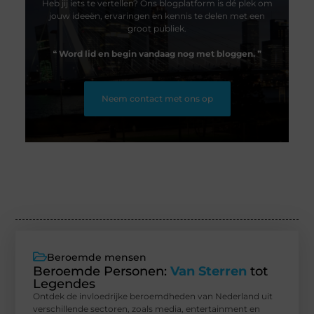
Heb jij iets te vertellen? Ons blogplatform is dé plek om
jouw ideeën, ervaringen en kennis te delen met een
groot publiek.
❝
Word lid en begin vandaag nog met bloggen.
❞
Neem contact met ons op
Beroemde mensen
Beroemde Personen:
Van Sterren
tot
Legendes
Ontdek de invloedrijke beroemdheden van Nederland uit
verschillende sectoren, zoals media, entertainment en