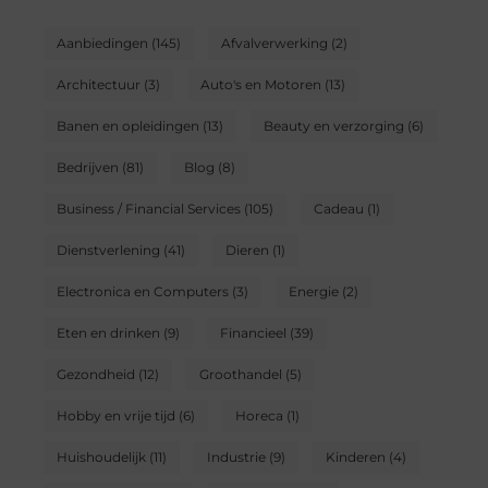
Aanbiedingen
(145)
Afvalverwerking
(2)
Architectuur
(3)
Auto's en Motoren
(13)
Banen en opleidingen
(13)
Beauty en verzorging
(6)
Bedrijven
(81)
Blog
(8)
Business / Financial Services
(105)
Cadeau
(1)
Dienstverlening
(41)
Dieren
(1)
Electronica en Computers
(3)
Energie
(2)
Eten en drinken
(9)
Financieel
(39)
Gezondheid
(12)
Groothandel
(5)
Hobby en vrije tijd
(6)
Horeca
(1)
Huishoudelijk
(11)
Industrie
(9)
Kinderen
(4)