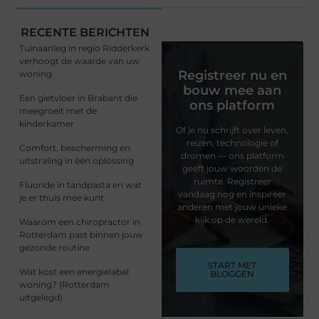
RECENTE BERICHTEN
Tuinaanleg in regio Ridderkerk
verhoogt de waarde van uw
Registreer nu en
woning
bouw mee aan
Een gietvloer in Brabant die
ons platform
meegroeit met de
kinderkamer
Of je nu schrijft over leven,
reizen, technologie of
Comfort, bescherming en
dromen — ons platform
uitstraling in één oplossing
geeft jouw woorden de
ruimte. Registreer
Fluoride in tandpasta en wat
vandaag nog en inspireer
je er thuis mee kunt
anderen met jouw unieke
kijk op de wereld.
Waarom een chiropractor in
Rotterdam past binnen jouw
gezonde routine
START MET
Wat kost een energielabel
BLOGGEN
woning? (Rotterdam
uitgelegd)