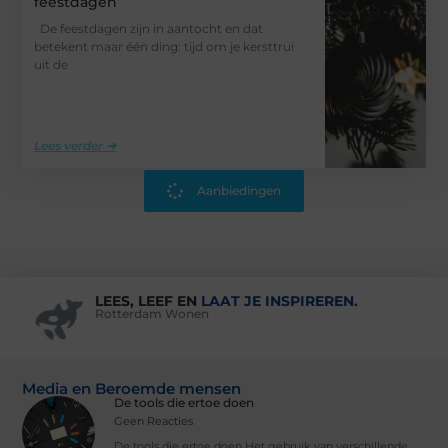
feestdagen
De feestdagen zijn in aantocht en dat
betekent maar één ding: tijd om je kersttrui
uit de
Lees verder ➜
Aanbiedingen
LEES, LEEF EN
LAAT JE INSPIREREN.
Rotterdam Wonen
Media en Beroemde mensen
De tools die ertoe doen
Geen Reacties
De tools die ertoe doen Het gebruik van verschillende