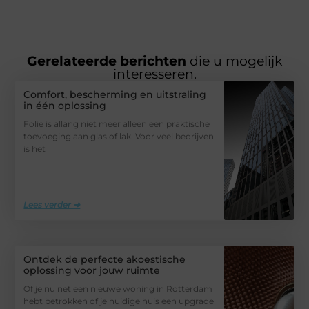
Gerelateerde berichten
die u mogelijk
interesseren.
Comfort, bescherming en uitstraling
in één oplossing
Folie is allang niet meer alleen een praktische
toevoeging aan glas of lak. Voor veel bedrijven
is het
Lees verder ➜
Ontdek de perfecte akoestische
oplossing voor jouw ruimte
Of je nu net een nieuwe woning in Rotterdam
hebt betrokken of je huidige huis een upgrade