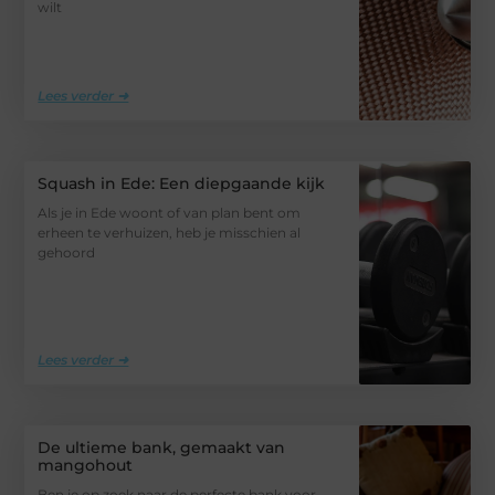
wilt
Lees verder ➜
Squash in Ede: Een diepgaande kijk
Als je in Ede woont of van plan bent om
erheen te verhuizen, heb je misschien al
gehoord
Lees verder ➜
De ultieme bank, gemaakt van
mangohout
Ben je op zoek naar de perfecte bank voor