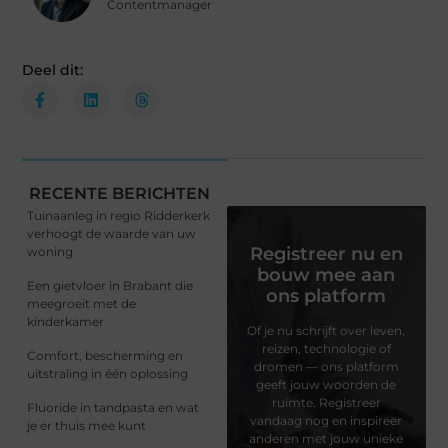
Contentmanager
Deel dit:
RECENTE BERICHTEN
Tuinaanleg in regio Ridderkerk
verhoogt de waarde van uw
Registreer nu en
woning
bouw mee aan
Een gietvloer in Brabant die
ons platform
meegroeit met de
kinderkamer
Of je nu schrijft over leven,
reizen, technologie of
Comfort, bescherming en
dromen — ons platform
uitstraling in één oplossing
geeft jouw woorden de
ruimte. Registreer
Fluoride in tandpasta en wat
vandaag nog en inspireer
je er thuis mee kunt
anderen met jouw unieke