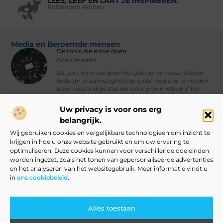
LEES, LEEF EN
LAAT JE INSPIREREN.
Rotterdam Wonen
Media en Beroemde mensen
De tools die ertoe doen
Geen Reacties
De tools die ertoe doen Het gebruik van verschillende
tools om je aanwezigheid op social media bij te houden
is een verstandige stap die ieder groeiend bedrijf kan
nemen. Met
Uw privacy is voor ons erg
Vind Ons Hier :
belangrijk.
Wij gebruiken cookies en vergelijkbare technologieën om inzicht te
krijgen in hoe u onze website gebruikt en om uw ervaring te
optimaliseren. Deze cookies kunnen voor verschillende doeleinden
worden ingezet, zoals het tonen van gepersonaliseerde advertenties
Beroemdheden
Uit de Media
Partners
Over ons
Ons team
en het analyseren van het websitegebruik. Meer informatie vindt u
in
ons cookiebeleid
.
Contact
Blog publiceren
Website index
Cookiebeleid (EU)
Linkbuilding Kopen: Slim Aanpakken of Grote Risico’s?
Verdien Geld met Je Website: Alles Wat Je Moet Weten om te Starten
Alles toestaan