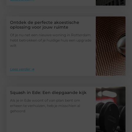
Ontdek de perfecte akoestische
oplossing voor jouw ruimte
Of je nu net een nieuwe woning in Rotterdam
hebt betrokken of je huidige huis een upgrade
wilt
Lees verder ➜
Squash in Ede: Een diepgaande kijk
Als je in Ede woont of van plan bent om
erheen te verhuizen, heb je misschien al
gehoord