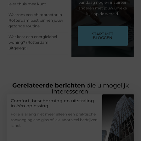
vandaag nog en inspireer
je er thuis mee kunt
anderen met jouw unieke
kijk op de wereld.
Waarom een chiropractor in
Rotterdam past binnen jouw
gezonde routine
START MET
Wat kost een energielabel
BLOGGEN
woning? (Rotterdam
uitgelegd)
Gerelateerde berichten
die u mogelijk
interesseren.
Comfort, bescherming en uitstraling
in één oplossing
Folie is allang niet meer alleen een praktische
toevoeging aan glas of lak. Voor veel bedrijven
is het