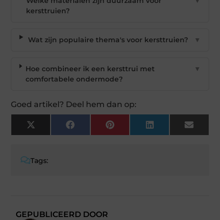
Welke materialen zijn duurzaam voor
▼
kersttruien?
Wat zijn populaire thema's voor kersttruien?
▼
Hoe combineer ik een kersttrui met
▼
comfortabele ondermode?
Goed artikel? Deel hem dan op:
X
Facebook
Pinterest
LinkedIn
Email
(Twitter)
Tags:
GEPUBLICEERD DOOR