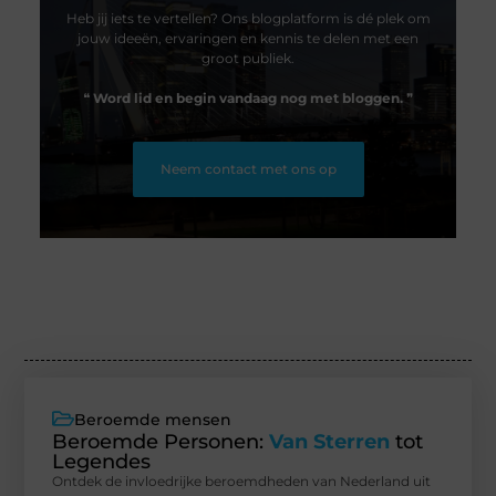
Heb jij iets te vertellen? Ons blogplatform is dé plek om
jouw ideeën, ervaringen en kennis te delen met een
groot publiek.
❝
Word lid en begin vandaag nog met bloggen.
❞
Neem contact met ons op
Beroemde mensen
Beroemde Personen:
Van Sterren
tot
Legendes
Ontdek de invloedrijke beroemdheden van Nederland uit