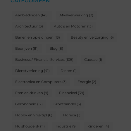
CATEGORIEËN
Aanbiedingen
(145)
Afvalverwerking
(2)
Architectuur
(3)
Auto's en Motoren
(13)
Banen en opleidingen
(13)
Beauty en verzorging
(6)
Bedrijven
(81)
Blog
(8)
Business / Financial Services
(105)
Cadeau
(1)
Dienstverlening
(41)
Dieren
(1)
Electronica en Computers
(3)
Energie
(2)
Eten en drinken
(9)
Financieel
(39)
Gezondheid
(12)
Groothandel
(5)
Hobby en vrije tijd
(6)
Horeca
(1)
Huishoudelijk
(11)
Industrie
(9)
Kinderen
(4)