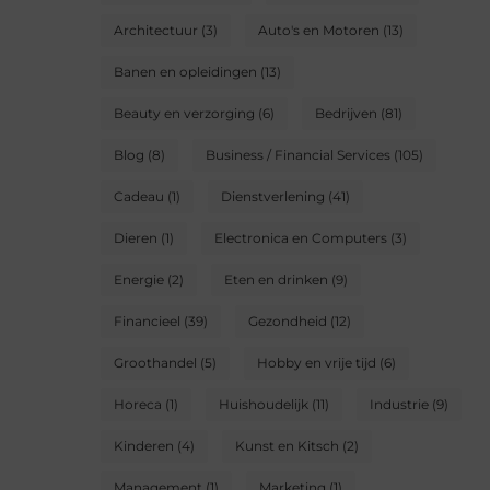
Architectuur
(3)
Auto's en Motoren
(13)
Banen en opleidingen
(13)
Beauty en verzorging
(6)
Bedrijven
(81)
Blog
(8)
Business / Financial Services
(105)
Cadeau
(1)
Dienstverlening
(41)
Dieren
(1)
Electronica en Computers
(3)
Energie
(2)
Eten en drinken
(9)
Financieel
(39)
Gezondheid
(12)
Groothandel
(5)
Hobby en vrije tijd
(6)
Horeca
(1)
Huishoudelijk
(11)
Industrie
(9)
Kinderen
(4)
Kunst en Kitsch
(2)
Management
(1)
Marketing
(1)