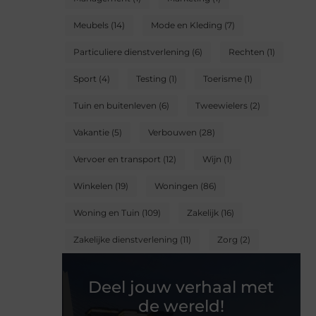
Meubels
(14)
Mode en Kleding
(7)
Particuliere dienstverlening
(6)
Rechten
(1)
Sport
(4)
Testing
(1)
Toerisme
(1)
Tuin en buitenleven
(6)
Tweewielers
(2)
Vakantie
(5)
Verbouwen
(28)
Vervoer en transport
(12)
Wijn
(1)
Winkelen
(19)
Woningen
(86)
Woning en Tuin
(109)
Zakelijk
(16)
Zakelijke dienstverlening
(11)
Zorg
(2)
Deel jouw verhaal met
de wereld!