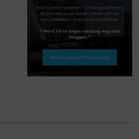
Heb jij iets te vertellen? Ons blogplatform is
dé plek om jouw ideeën, ervaringen en
kennis te delen met een groot publiek.
❝
Word lid en begin vandaag nog met
bloggen.
❞
Neem contact met ons op