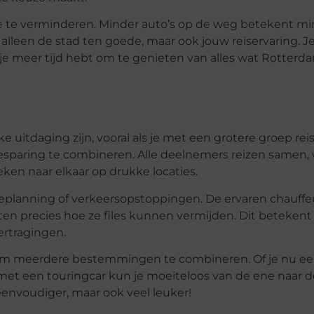
 te verminderen. Minder auto’s op de weg betekent min
 alleen de stad ten goede, maar ook jouw reiservaring. J
 meer tijd hebt om te genieten van alles wat Rotterd
 uitdaging zijn, vooral als je met een grotere groep rei
sbesparing te combineren. Alle deelnemers reizen samen,
eken naar elkaar op drukke locaties.
teplanning of verkeersopstoppingen. De ervaren chauff
precies hoe ze files kunnen vermijden. Dit betekent d
ertragingen.
d om meerdere bestemmingen te combineren. Of je nu een
, met een touringcar kun je moeiteloos van de ene naar d
 eenvoudiger, maar ook veel leuker!