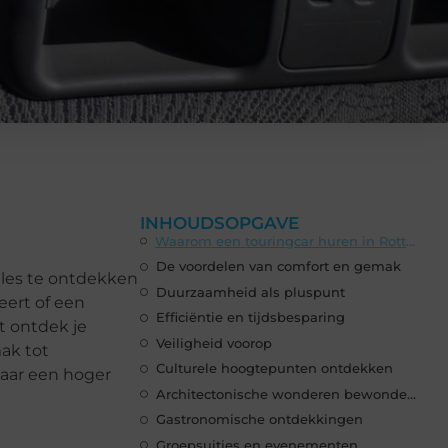
INHOUDSOPGAVE
Waarom een touringcar huren in Rotterdam?
De voordelen van comfort en gemak
alles te ontdekken
Duurzaamheid als pluspunt
eert of een
Efficiëntie en tijdsbesparing
t ontdek je
Veiligheid voorop
ak tot
Culturele hoogtepunten ontdekken
naar een hoger
Architectonische wonderen bewonderen
Gastronomische ontdekkingen
Groepsuitjes en evenementen