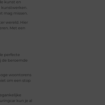
de kunst en
e kunstwerken.
et mag missen.
er wereld. Hier
eren. Met een
de perfecte
ij de beroemde
nhoge woontorens
niet om een stop
oegankelijke
ringcar kun je al