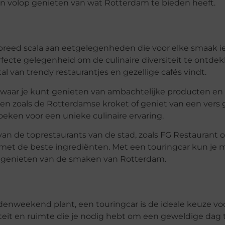
en volop genieten van wat Rotterdam te bieden heeft.
 breed scala aan eetgelegenheden die voor elke smaak i
fecte gelegenheid om de culinaire diversiteit te ontdek
tal van trendy restaurantjes en gezellige cafés vindt.
kt waar je kunt genieten van ambachtelijke producten en
iten zoals de Rotterdamse kroket of geniet van een vers 
oeken voor een unieke culinaire ervaring.
an de toprestaurants van de stad, zoals FG Restaurant o
 met de beste ingrediënten. Met een touringcar kun je 
op genieten van de smaken van Rotterdam.
endenweekend plant, een touringcar is de ideale keuze vo
teit en ruimte die je nodig hebt om een geweldige dag 