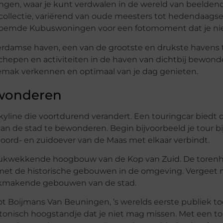
ngen, waar je kunt verdwalen in de wereld van beelden
ollectie, variërend van oude meesters tot hedendaags
eroemde Kubuswoningen voor een fotomoment dat je ni
erdamse haven, een van de grootste en drukste havens t
hepen en activiteiten in de haven van dichtbij bewond
 gemak verkennen en optimaal van je dag genieten.
ewonderen
kyline die voortdurend verandert. Een touringcar biedt 
de stad te bewonderen. Begin bijvoorbeeld je tour b
ord- en zuidoever van de Maas met elkaar verbindt.
ndrukwekkende hoogbouw van de Kop van Zuid. De tore
et de historische gebouwen in de omgeving. Vergeet 
akmakende gebouwen van de stad.
ot Boijmans Van Beuningen, ’s werelds eerste publiek t
tonisch hoogstandje dat je niet mag missen. Met een tou