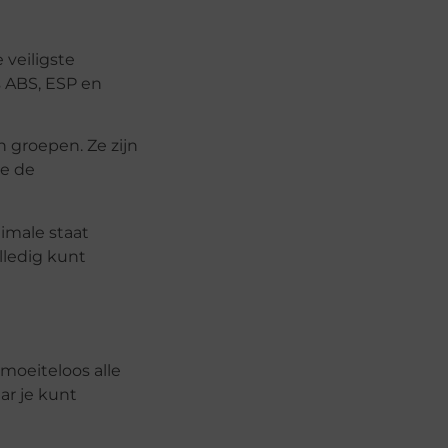
 veiligste
s ABS, ESP en
n groepen. Ze zijn
je de
imale staat
olledig kunt
moeiteloos alle
ar je kunt