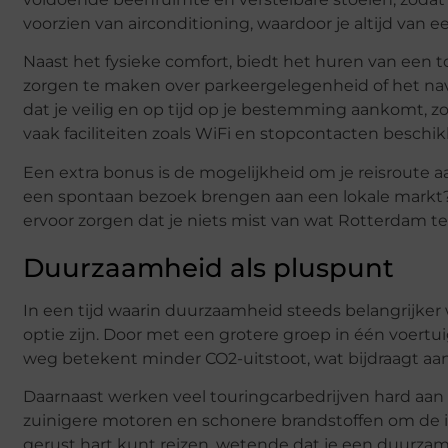
voorzien van airconditioning, waardoor je altijd va
Naast het fysieke comfort, biedt het huren van een t
zorgen te maken over parkeergelegenheid of het nav
dat je veilig en op tijd op je bestemming aankomt, zo
vaak faciliteiten zoals WiFi en stopcontacten beschi
Een extra bonus is de mogelijkheid om je reisroute 
een spontaan bezoek brengen aan een lokale markt? 
ervoor zorgen dat je niets mist van wat Rotterdam te
Duurzaamheid als pluspunt
In een tijd waarin duurzaamheid steeds belangrijker w
optie zijn. Door met een grotere groep in één voertui
weg betekent minder CO2-uitstoot, wat bijdraagt aa
Daarnaast werken veel touringcarbedrijven hard aan
zuinigere motoren en schonere brandstoffen om de i
gerust hart kunt reizen, wetende dat je een duurza