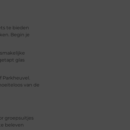
ets te bieden
ken. Begin je
 smakelijke
getapt glas
f Parkheuvel.
moeiteloos van de
or groepsuitjes
te beleven