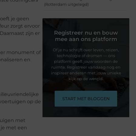
(Rotterdam uitgelegd)
oeft je geen
eur zorgt ervoor
Registreer nu en bouw
Daarnaast zijn er
mee aan ons platform
Of je nu schrijft over leven, reizen,
onder monument of
technologie of dromen — ons
naliseren en
platform geeft jouw woorden de
ruimte. Registreer vandaag nog en
inspireer anderen met jouw unieke
kijk op de wereld.
lieuvriendelijke
START MET BLOGGEN
r voertuigen op de
rtuigen met
 je met een