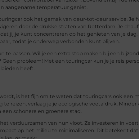
n een aangename temperatuur geniet.
ouringcar ook het gemak van deur-tot-deur service. Je h
igeren door de drukke straten van Rotterdam. Je chauff
dat jij je kunt concentreren op het genieten van je dag. 
kbaar, zodat je onderweg verbonden kunt blijven.
aan te passen. Wil je een extra stop maken bij een bijz
Geen probleem! Met een touringcar kun je je reis perso
 bieden heeft.
ordt, is het fijn om te weten dat touringcars ook een mi
g te reizen, verlaag je je ecologische voetafdruk. Minde
n een schonere en groenere stad.
 het verduurzamen van hun vloot. Ze investeren in voe
mpact op het milieu te minimaliseren. Dit betekent dat
me keuze maakt.