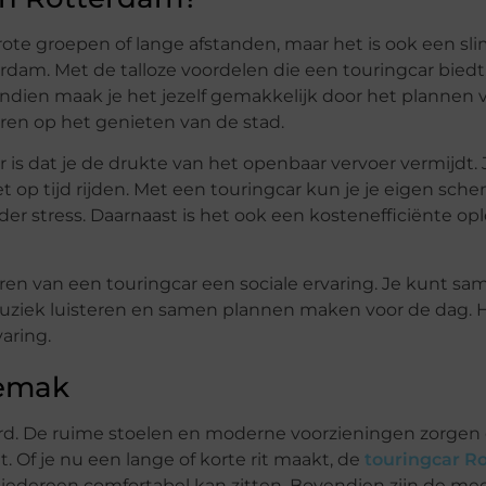
grote groepen of lange afstanden, maar het is ook een s
dam. Met de talloze voordelen die een touringcar biedt, 
endien maak je het jezelf gemakkelijk door het plannen 
reren op het genieten van de stad.
is dat je de drukte van het openbaar vervoer vermijdt. 
et op tijd rijden. Met een touringcar kun je je eigen sc
 stress. Daarnaast is het ook een kostenefficiënte oplo
uren van een touringcar een sociale ervaring. Je kunt sa
 muziek luisteren en samen plannen maken voor de dag. H
aring.
gemak
rd. De ruime stoelen en moderne voorzieningen zorgen e
Of je nu een lange of korte rit maakt, de
touringcar R
iedereen comfortabel kan zitten. Bovendien zijn de me