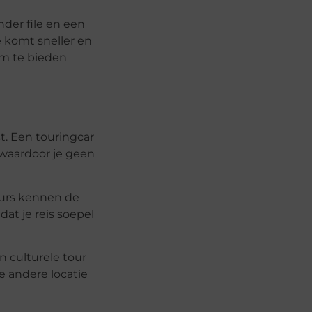
der file en een
e komt sneller en
am te bieden
st. Een touringcar
 waardoor je geen
eurs kennen de
at je reis soepel
 culturele tour
e andere locatie