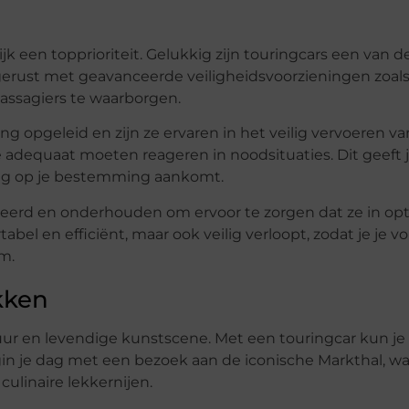
jk een topprioriteit. Gelukkig zijn touringcars een van de
gerust met geavanceerde veiligheidsvoorzieningen zoal
 passagiers te waarborgen.
g opgeleid en zijn ze ervaren in het veilig vervoeren va
adequaat moeten reageren in noodsituaties. Dit geeft 
ilig op je bestemming aankomt.
eerd en onderhouden om ervoor te zorgen dat ze in opt
tabel en efficiënt, maar ook veilig verloopt, zodat je je v
m.
kken
r en levendige kunstscene. Met een touringcar kun je 
n je dag met een bezoek aan de iconische Markthal, wa
ulinaire lekkernijen.