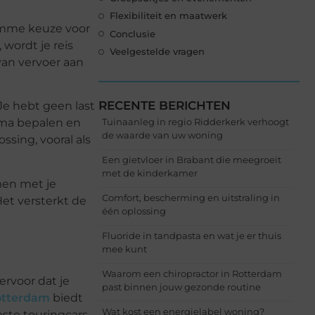
Flexibiliteit en maatwerk
limme keuze voor
Conclusie
wordt je reis
Veelgestelde vragen
van vervoer aan
RECENTE BERICHTEN
Je hebt geen last
Tuinaanleg in regio Ridderkerk verhoogt
hema bepalen en
de waarde van uw woning
ssing, vooral als
Een gietvloer in Brabant die meegroeit
met de kinderkamer
men met je
Comfort, bescherming en uitstraling in
et versterkt de
één oplossing
Fluoride in tandpasta en wat je er thuis
mee kunt
Waarom een chiropractor in Rotterdam
rvoor dat je
past binnen jouw gezonde routine
otterdam
biedt
Wat kost een energielabel woning?
este touringcars