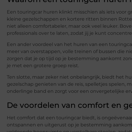
Een touringcar huren klinkt misschien als iets voor 
kleine gezelschappen en kortere ritten binnen Rotter
niet alleen comfortabeler, maar ook veel leuker. Bov
professionals over te laten, zodat jij je kunt concent
Een ander voordeel van het huren van een touringcar 
meer van overstappen, volle treinen of bussen die ni
zorgen dat je op tijd op je bestemming aankomt zonder
je met een grotere groep reist.
Ten slotte, maar zeker niet onbelangrijk, biedt het h
gezelschap genieten van de reis, spelletjes spelen,
onderlinge band en zorgt voor een onvergetelijke erv
De voordelen van comfort en 
Het comfort dat een touringcar biedt, is ongeëvenaa
ontspannen en uitgerust op je bestemming aankomt. 
voldoende beenruimte en verstelbare stoelen, zodat 