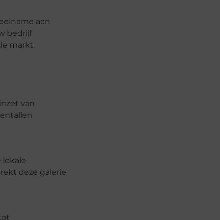
 Deelname aan
 bedrijf
de markt.
inzet van
ientallen
 lokale
rekt deze galerie
tot