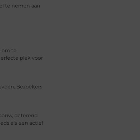
eel te nemen aan
d om te
erfecte plek voor
geveen. Bezoekers
ebouw, daterend
ds als een actief