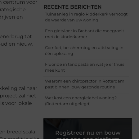
en centrum voor
RECENTE BERICHTEN
trategische
Tuinaanleg in regio Ridderkerk verhoogt
drijven en
de waarde van uw woning
Een gietvloer in Brabant die meegroeit
venerbrug tot
met de kinderkamer
 oud en nieuw,
Comfort, bescherming en uitstraling in
één oplossing
Fluoride in tandpasta en wat je er thuis
mee kunt
Waarom een chiropractor in Rotterdam
past binnen jouw gezonde routine
keling zal naar
oject zal niet
Wat kost een energielabel woning?
s voor lokale
(Rotterdam uitgelegd)
en breed scala
Registreer nu en bouw