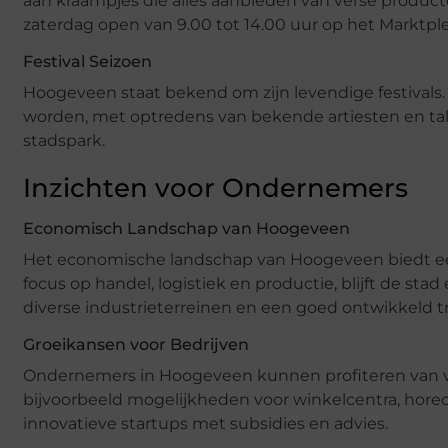
aan kraampjes die alles aanbieden van verse producte
zaterdag open van 9.00 tot 14.00 uur op het Marktple
Festival Seizoen
Hoogeveen staat bekend om zijn levendige festivals. 
worden, met optredens van bekende artiesten en tal v
stadspark.
Inzichten voor Ondernemers
Economisch Landschap van Hoogeveen
Het economische landschap van Hoogeveen biedt ee
focus op handel, logistiek en productie, blijft de sta
diverse industrieterreinen en een goed ontwikkeld t
Groeikansen voor Bedrijven
Ondernemers in Hoogeveen kunnen profiteren van v
bijvoorbeeld mogelijkheden voor winkelcentra, hor
innovatieve startups met subsidies en advies.