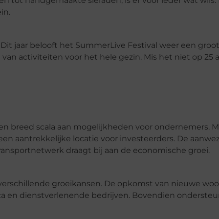
n tot handgemaakte sieraden, is er voor ieder wat wils. 
in.
Dit jaar belooft het SummerLive Festival weer een groot
an activiteiten voor het hele gezin. Mis het niet op 25 
n breed scala aan mogelijkheden voor ondernemers. M
d een aantrekkelijke locatie voor investeerders. De aanwe
ransportnetwerk draagt bij aan de economische groei.
erschillende groeikansen. De opkomst van nieuwe woo
eca en dienstverlenende bedrijven. Bovendien onderst