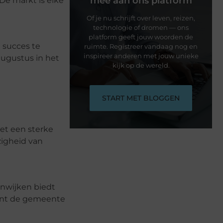
mee aan ons platform
De markt is elke
Of je nu schrijft over leven, reizen,
technologie of dromen — ons
platform geeft jouw woorden de
 succes te
ruimte. Registreer vandaag nog en
inspireer anderen met jouw unieke
augustus in het
kijk op de wereld.
START MET BLOGGEN
et een sterke
zigheid van
nwijken biedt
eunt de gemeente