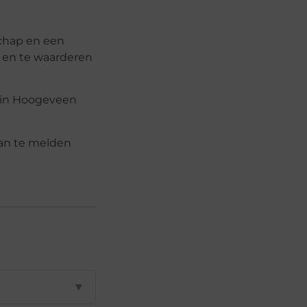
schap en een
n en te waarderen
k in Hoogeveen
aan te melden
▼