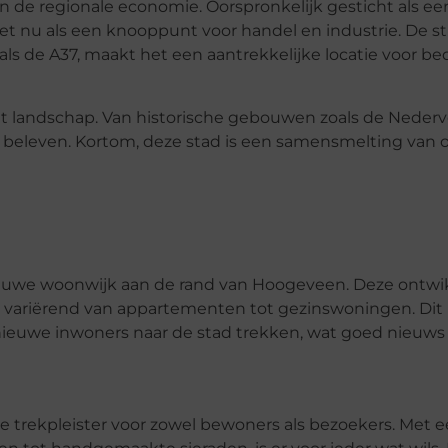
in de regionale economie. Oorspronkelijk gesticht als e
het nu als een knooppunt voor handel en industrie. De s
ls de A37, maakt het een aantrekkelijke locatie voor be
 het landschap. Van historische gebouwen zoals de Neder
s te beleven. Kortom, deze stad is een samensmelting van
euwe woonwijk aan de rand van Hoogeveen. Deze ontwik
riërend van appartementen tot gezinswoningen. Dit pr
ieuwe inwoners naar de stad trekken, wat goed nieuws i
e trekpleister voor zowel bewoners als bezoekers. Met e