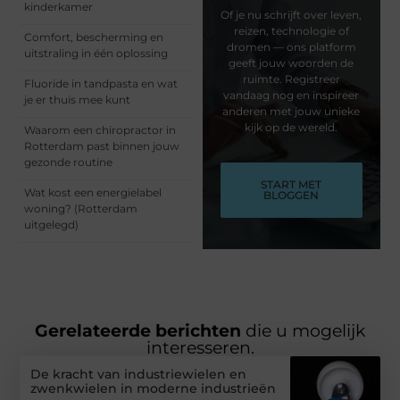
kinderkamer
Of je nu schrijft over leven,
reizen, technologie of
Comfort, bescherming en
dromen — ons platform
uitstraling in één oplossing
geeft jouw woorden de
ruimte. Registreer
Fluoride in tandpasta en wat
vandaag nog en inspireer
je er thuis mee kunt
anderen met jouw unieke
kijk op de wereld.
Waarom een chiropractor in
Rotterdam past binnen jouw
gezonde routine
START MET
Wat kost een energielabel
BLOGGEN
woning? (Rotterdam
uitgelegd)
Gerelateerde berichten
die u mogelijk
interesseren.
De kracht van industriewielen en
zwenkwielen in moderne industrieën