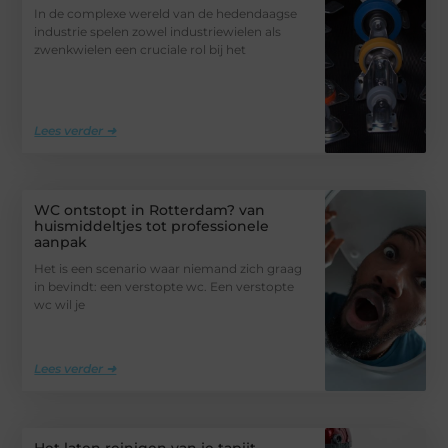
In de complexe wereld van de hedendaagse
industrie spelen zowel industriewielen als
zwenkwielen een cruciale rol bij het
Lees verder ➜
WC ontstopt in Rotterdam? van
huismiddeltjes tot professionele
aanpak
Het is een scenario waar niemand zich graag
in bevindt: een verstopte wc. Een verstopte
wc wil je
Lees verder ➜