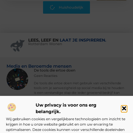
Huishoudelijk
LEES, LEEF EN
LAAT JE INSPIREREN.
Rotterdam Wonen
Media en Beroemde mensen
De tools die ertoe doen
Geen Reacties
De tools die ertoe doen Het gebruik van verschillende
tools om je aanwezigheid op social media bij te houden
is een verstandige stap die ieder groeiend bedrijf kan
nemen. Met
Uw privacy is voor ons erg
Vind Ons Hier :
belangrijk.
Wij gebruiken cookies en vergelijkbare technologieën om inzicht te
krijgen in hoe u onze website gebruikt en om uw ervaring te
optimaliseren. Deze cookies kunnen voor verschillende doeleinden