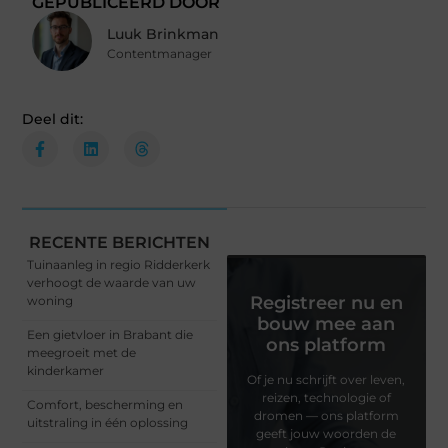
GEPUBLICEERD DOOR
Luuk Brinkman
Contentmanager
Deel dit:
RECENTE BERICHTEN
Tuinaanleg in regio Ridderkerk
verhoogt de waarde van uw
Registreer nu en
woning
bouw mee aan
Een gietvloer in Brabant die
ons platform
meegroeit met de
kinderkamer
Of je nu schrijft over leven,
reizen, technologie of
Comfort, bescherming en
dromen — ons platform
uitstraling in één oplossing
geeft jouw woorden de