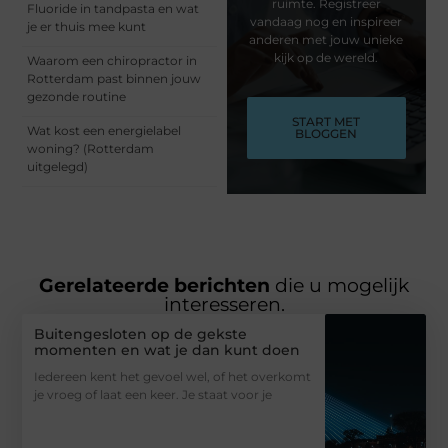
ruimte. Registreer
Fluoride in tandpasta en wat
vandaag nog en inspireer
je er thuis mee kunt
anderen met jouw unieke
kijk op de wereld.
Waarom een chiropractor in
Rotterdam past binnen jouw
gezonde routine
START MET
Wat kost een energielabel
BLOGGEN
woning? (Rotterdam
uitgelegd)
Gerelateerde berichten
die u mogelijk
interesseren.
Buitengesloten op de gekste
momenten en wat je dan kunt doen
Iedereen kent het gevoel wel, of het overkomt
je vroeg of laat een keer. Je staat voor je