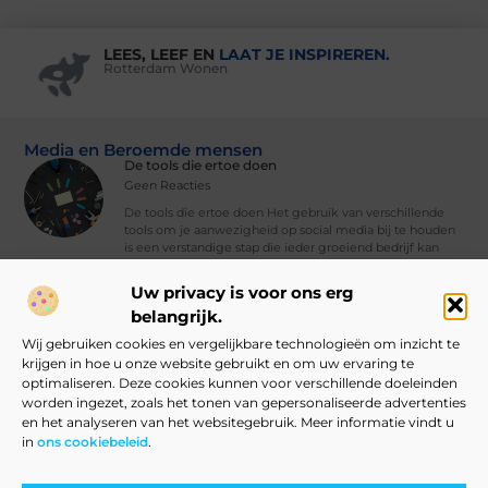
LEES, LEEF EN
LAAT JE INSPIREREN.
Rotterdam Wonen
Media en Beroemde mensen
De tools die ertoe doen
Geen Reacties
De tools die ertoe doen Het gebruik van verschillende
tools om je aanwezigheid op social media bij te houden
is een verstandige stap die ieder groeiend bedrijf kan
nemen. Met
Uw privacy is voor ons erg
Vind Ons Hier :
belangrijk.
Wij gebruiken cookies en vergelijkbare technologieën om inzicht te
krijgen in hoe u onze website gebruikt en om uw ervaring te
optimaliseren. Deze cookies kunnen voor verschillende doeleinden
worden ingezet, zoals het tonen van gepersonaliseerde advertenties
Beroemdheden
Uit de Media
Partners
Over ons
Ons team
en het analyseren van het websitegebruik. Meer informatie vindt u
in
ons cookiebeleid
.
Contact
Blog publiceren
Website index
Cookiebeleid (EU)
Linkbuilding Kopen: Slim Aanpakken of Grote Risico’s?