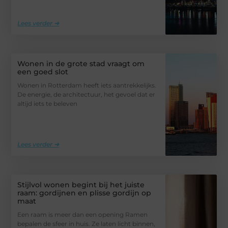
Lees verder ➜
Wonen in de grote stad vraagt om
een goed slot
Wonen in Rotterdam heeft iets aantrekkelijks.
De energie, de architectuur, het gevoel dat er
altijd iets te beleven
Lees verder ➜
Stijlvol wonen begint bij het juiste
raam: gordijnen en plisse gordijn op
maat
Een raam is meer dan een opening Ramen
bepalen de sfeer in huis. Ze laten licht binnen,