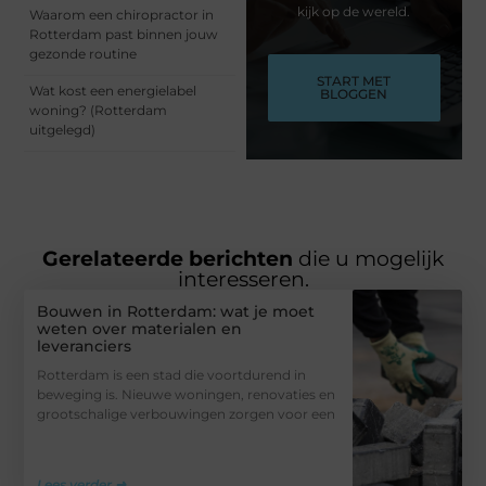
kijk op de wereld.
Waarom een chiropractor in
Rotterdam past binnen jouw
gezonde routine
START MET
Wat kost een energielabel
BLOGGEN
woning? (Rotterdam
uitgelegd)
Gerelateerde berichten
die u mogelijk
interesseren.
Bouwen in Rotterdam: wat je moet
weten over materialen en
leveranciers
Rotterdam is een stad die voortdurend in
beweging is. Nieuwe woningen, renovaties en
grootschalige verbouwingen zorgen voor een
Lees verder ➜