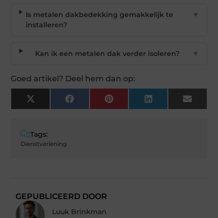
Is metalen dakbedekking gemakkelijk te
▼
installeren?
Kan ik een metalen dak verder isoleren?
▼
Goed artikel? Deel hem dan op:
X
Facebook
Pinterest
LinkedIn
Email
(Twitter)
Tags:
Dienstverlening
GEPUBLICEERD DOOR
Luuk Brinkman