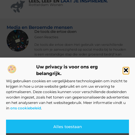
LEES, LEEF EN
LAAT JE INSPIREREN.
Rotterdam Wonen
Media en Beroemde mensen
De tools die ertoe doen
Geen Reacties
De tools die ertoe doen Het gebruik van verschillende
tools om je aanwezigheid op social media bij te houden
is een verstandige stap die ieder groeiend bedrijf kan
nemen. Met
Uw privacy is voor ons erg
Vind Ons Hier :
belangrijk.
Wij gebruiken cookies en vergelijkbare technologieën om inzicht te
krijgen in hoe u onze website gebruikt en om uw ervaring te
optimaliseren. Deze cookies kunnen voor verschillende doeleinden
worden ingezet, zoals het tonen van gepersonaliseerde advertenties
Beroemdheden
Uit de Media
Partners
Over ons
Ons team
en het analyseren van het websitegebruik. Meer informatie vindt u
in
ons cookiebeleid
.
Contact
Blog publiceren
Website index
Cookiebeleid (EU)
Linkbuilding Kopen: Slim Aanpakken of Grote Risico’s?
Verdien Geld met Je Website: Alles Wat Je Moet Weten om te Starten
Alles toestaan