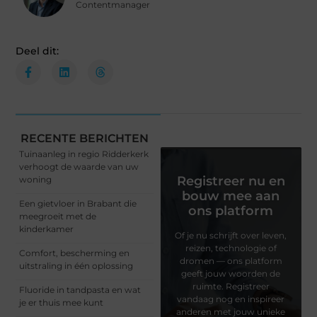
Contentmanager
Deel dit:
RECENTE BERICHTEN
Tuinaanleg in regio Ridderkerk
verhoogt de waarde van uw
Registreer nu en
woning
bouw mee aan
Een gietvloer in Brabant die
ons platform
meegroeit met de
kinderkamer
Of je nu schrijft over leven,
reizen, technologie of
Comfort, bescherming en
dromen — ons platform
uitstraling in één oplossing
geeft jouw woorden de
ruimte. Registreer
Fluoride in tandpasta en wat
vandaag nog en inspireer
je er thuis mee kunt
anderen met jouw unieke