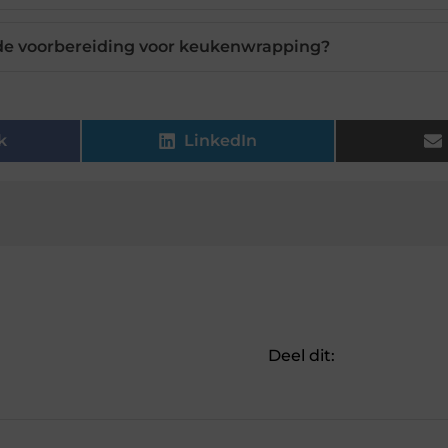
j de voorbereiding voor keukenwrapping?
k
LinkedIn
Deel dit: