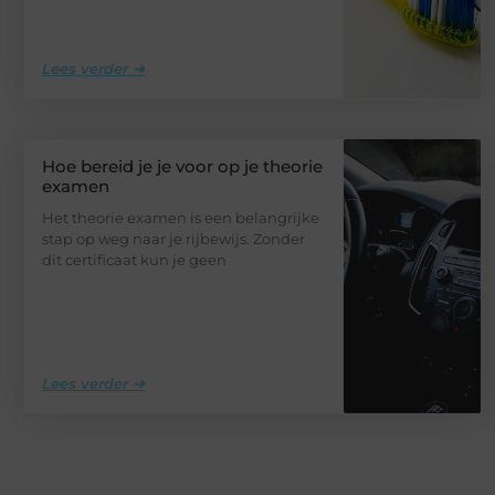
Lees verder ➜
Hoe bereid je je voor op je theorie
examen
Het theorie examen is een belangrijke
stap op weg naar je rijbewijs. Zonder
dit certificaat kun je geen
Lees verder ➜