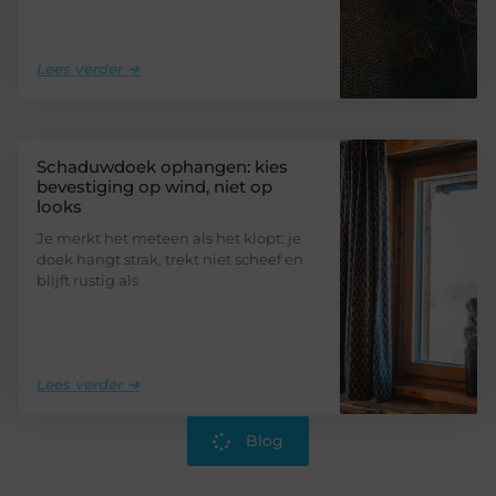
Lees verder ➜
Schaduwdoek ophangen: kies
bevestiging op wind, niet op
looks
Je merkt het meteen als het klopt: je
doek hangt strak, trekt niet scheef en
blijft rustig als
Lees verder ➜
Blog