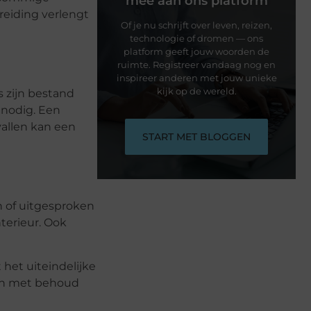
mee aan ons platform
reiding verlengt
Of je nu schrijft over leven, reizen,
technologie of dromen — ons
platform geeft jouw woorden de
ruimte. Registreer vandaag nog en
inspireer anderen met jouw unieke
kijk op de wereld.
 zijn bestand
 nodig. Een
allen kan een
START MET BLOGGEN
n of uitgesproken
terieur. Ook
het uiteindelijke
aan met behoud