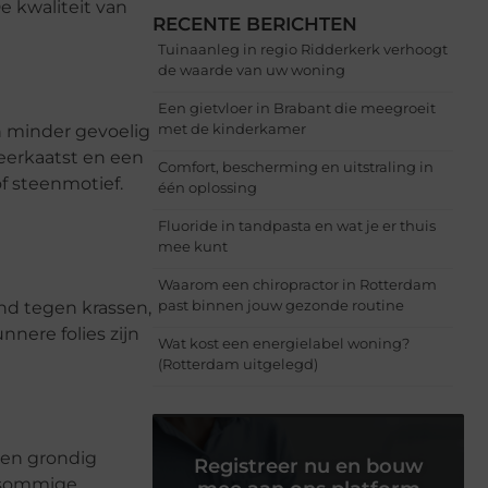
e kwaliteit van
RECENTE BERICHTEN
Tuinaanleg in regio Ridderkerk verhoogt
de waarde van uw woning
Een gietvloer in Brabant die meegroeit
met de kinderkamer
n minder gevoelig
weerkaatst en een
Comfort, bescherming en uitstraling in
of steenmotief.
één oplossing
Fluoride in tandpasta en wat je er thuis
mee kunt
Waarom een chiropractor in Rotterdam
past binnen jouw gezonde routine
and tegen krassen,
nere folies zijn
Wat kost een energielabel woning?
(Rotterdam uitgelegd)
ken grondig
Registreer nu en bouw
n sommige