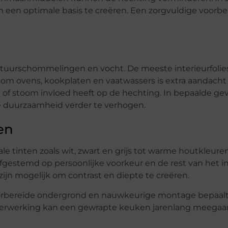
 een optimale basis te creëren. Een zorgvuldige voorbe
tuurschommelingen en vocht. De meeste interieurfolies
 ovens, kookplaten en vaatwassers is extra aandacht
of stoom invloed heeft op de hechting. In bepaalde gev
 duurzaamheid verder te verhogen.
en
le tinten zoals wit, zwart en grijs tot warme houtkleure
gestemd op persoonlijke voorkeur en de rest van het in
zijn mogelijk om contrast en diepte te creëren.
orbereide ondergrond en nauwkeurige montage bepaalt 
ele verwerking kan een gewrapte keuken jarenlang meeg