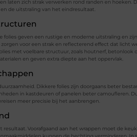
l en laten zich strak verwerken rond randen en hoeken. D
en de uitstraling van het eindresultaat.
tructuren
 folies geven een rustige en moderne uitstraling en zij
zorgen voor een strak en reflecterend effect dat licht 
lies met voelbare structuur, zoals houtnerf, betonlook 
aterialen en geven extra diepte aan het oppervlak.
schappen
e duurzaamheid. Dikkere folies zijn doorgaans beter best
enheden in kastdeuren of panelen beter camoufleren. Dun
reisen meer precisie bij het aanbrengen.
ond
het resultaat. Voorafgaand aan het wrappen moet de keu
hoonmaakmiddelen kunnen de hechting verminderen. I