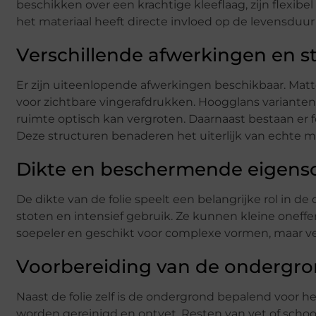
beschikken over een krachtige kleeflaag, zijn flexibe
het materiaal heeft directe invloed op de levensduur 
Verschillende afwerkingen en s
Er zijn uiteenlopende afwerkingen beschikbaar. Matte
voor zichtbare vingerafdrukken. Hoogglans varianten 
ruimte optisch kan vergroten. Daarnaast bestaan er fo
Deze structuren benaderen het uiterlijk van echte m
Dikte en beschermende eigen
De dikte van de folie speelt een belangrijke rol in d
stoten en intensief gebruik. Ze kunnen kleine oneff
soepeler en geschikt voor complexe vormen, maar ve
Voorbereiding van de ondergr
Naast de folie zelf is de ondergrond bepalend voor 
worden gereinigd en ontvet. Resten van vet of sc