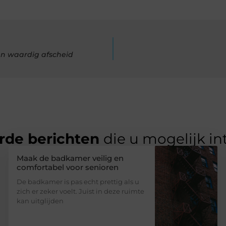
en waardig afscheid
rde berichten
die u mogelijk in
Maak de badkamer veilig en
comfortabel voor senioren
De badkamer is pas echt prettig als u
zich er zeker voelt. Juist in deze ruimte
kan uitglijden