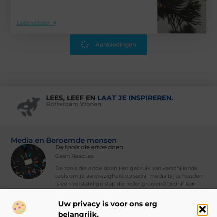
Lees verder ➜
Aanbiedingen
LEES, LEEF EN
LAAT JE INSPIREREN.
Rotterdam Wonen
Media en Beroemde mensen
De tools die ertoe doen
Geen Reacties
De tools die ertoe doen Het gebruik van verschillende
tools om je aanwezigheid op social media bij te houden
is een verstandige stap die ieder groeiend bedrijf kan
nemen. Met
Uw privacy is voor ons erg
Vind Ons Hier :
belangrijk.