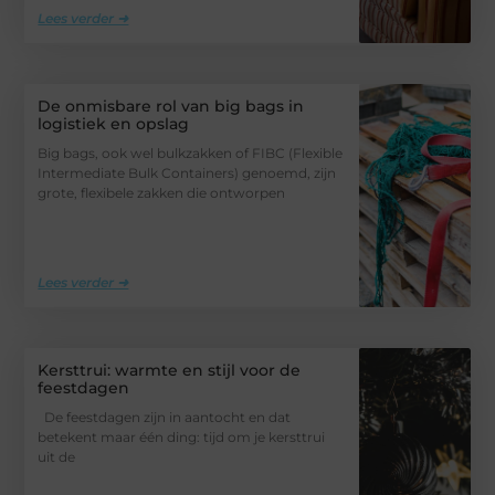
Lees verder ➜
De onmisbare rol van big bags in
logistiek en opslag
Big bags, ook wel bulkzakken of FIBC (Flexible
Intermediate Bulk Containers) genoemd, zijn
grote, flexibele zakken die ontworpen
Lees verder ➜
Kersttrui: warmte en stijl voor de
feestdagen
De feestdagen zijn in aantocht en dat
betekent maar één ding: tijd om je kersttrui
uit de