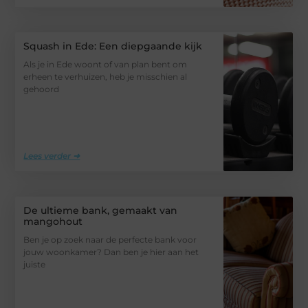
Squash in Ede: Een diepgaande kijk
Als je in Ede woont of van plan bent om
erheen te verhuizen, heb je misschien al
gehoord
Lees verder ➜
De ultieme bank, gemaakt van
mangohout
Ben je op zoek naar de perfecte bank voor
jouw woonkamer? Dan ben je hier aan het
juiste