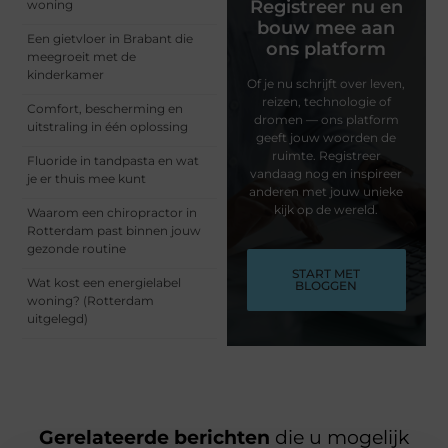
Registreer nu en
woning
bouw mee aan
Een gietvloer in Brabant die
ons platform
meegroeit met de
kinderkamer
Of je nu schrijft over leven,
reizen, technologie of
Comfort, bescherming en
dromen — ons platform
uitstraling in één oplossing
geeft jouw woorden de
ruimte. Registreer
Fluoride in tandpasta en wat
vandaag nog en inspireer
je er thuis mee kunt
anderen met jouw unieke
kijk op de wereld.
Waarom een chiropractor in
Rotterdam past binnen jouw
gezonde routine
START MET
Wat kost een energielabel
BLOGGEN
woning? (Rotterdam
uitgelegd)
Gerelateerde berichten
die u mogelijk