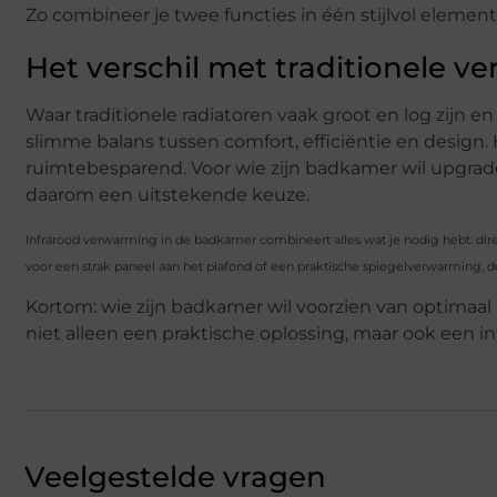
Zo combineer je twee functies in één stijlvol element
Het verschil met traditionele v
Waar traditionele radiatoren vaak groot en log zijn e
slimme balans tussen comfort, efficiëntie en desig
ruimtebesparend. Voor wie zijn badkamer wil upgrad
daarom een uitstekende keuze.
Infrarood verwarming in de badkamer combineert alles wat je nodig hebt: direc
voor een strak paneel aan het plafond of een praktische spiegelverwarming, de
Kortom: wie zijn badkamer wil voorzien van optimaal 
niet alleen een praktische oplossing, maar ook een 
Veelgestelde vragen