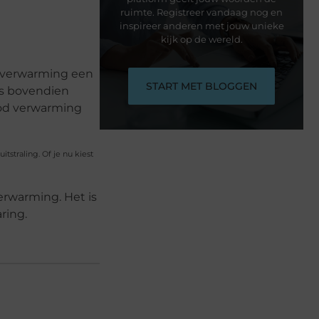
ruimte. Registreer vandaag nog en
inspireer anderen met jouw unieke
kijk op de wereld.
od verwarming een
START MET BLOGGEN
is bovendien
ood verwarming
straling. Of je nu kiest
erwarming. Het is
ring.