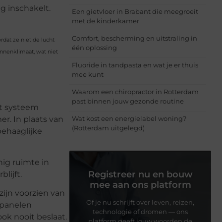
g inschakelt.
Een gietvloer in Brabant die meegroeit
met de kinderkamer
Comfort, bescherming en uitstraling in
dat ze niet de lucht
één oplossing
nnenklimaat, wat niet
Fluoride in tandpasta en wat je er thuis
mee kunt
Waarom een chiropractor in Rotterdam
past binnen jouw gezonde routine
et systeem
Wat kost een energielabel woning?
er. In plaats van
(Rotterdam uitgelegd)
behaaglijke
ig ruimte in
Registreer nu en bouw
lijft.
mee aan ons platform
zijn voorzien van
Of je nu schrijft over leven, reizen,
e panelen
technologie of dromen — ons
ook nooit beslaat.
platform geeft jouw woorden de