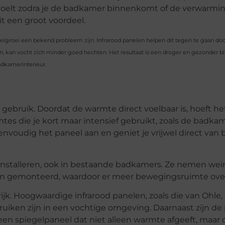
k voelt zodra je de badkamer binnenkomt of de verwarmin
it een groot voordeel.
roei een bekend probleem zijn. Infrarood panelen helpen dit tegen te gaan door
 kan vocht zich minder goed hechten. Het resultaat is een droger en gezonder bi
adkamerinterieur.
n gebruik. Doordat de warmte direct voelbaar is, hoeft h
mtes die je kort maar intensief gebruikt, zoals de badkam
envoudig het paneel aan en geniet je vrijwel direct van 
installeren, ook in bestaande badkamers. Ze nemen wein
n gemonteerd, waardoor er meer bewegingsruimte overb
ijk. Hoogwaardige infrarood panelen, zoals die van Ohle, 
gebruiken zijn in een vochtige omgeving. Daarnaast zijn d
n een spiegelpaneel dat niet alleen warmte afgeeft, maar 