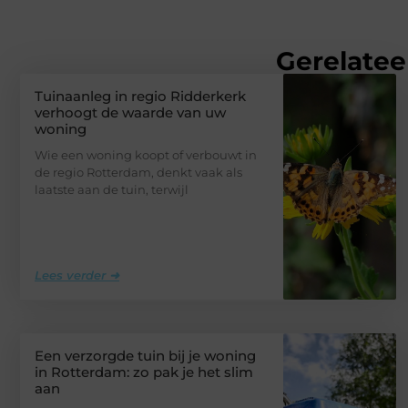
Gerelatee
Tuinaanleg in regio Ridderkerk
verhoogt de waarde van uw
woning
Wie een woning koopt of verbouwt in
de regio Rotterdam, denkt vaak als
laatste aan de tuin, terwijl
Lees verder ➜
Een verzorgde tuin bij je woning
in Rotterdam: zo pak je het slim
aan