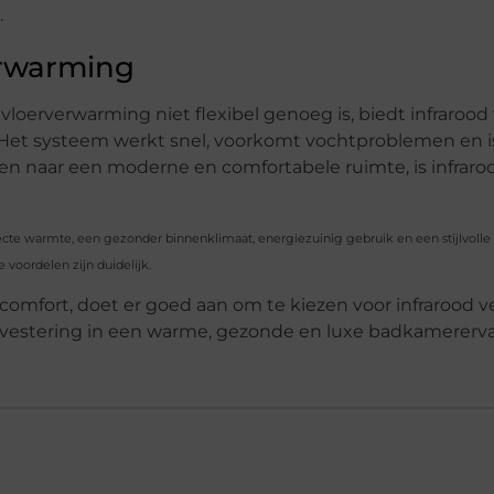
.
erwarming
n vloerverwarming niet flexibel genoeg is, biedt infraro
n. Het systeem werkt snel, voorkomt vochtproblemen en 
en naar een moderne en comfortabele ruimte, is infrar
te warmte, een gezonder binnenklimaat, energiezuinig gebruik en een stijlvolle uit
 voordelen zijn duidelijk.
comfort, doet er goed aan om te kiezen voor infrarood v
investering in een warme, gezonde en luxe badkamererva