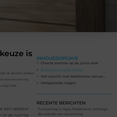
keuze is
INHOUDSOPGAVE
Directe warmte op de juiste plek
Energiezuinig en stijlvol
 onder de douche vandaan
Het verschil met traditionele verwarming
een vloerverwarming
Veelgestelde vragen
 nodig hebt.
RECENTE BERICHTEN
r een radiator
Tuinaanleg in regio Ridderkerk verhoogt
de waarde van uw woning
n in de ruimte