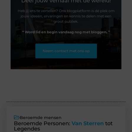
Deel jouw verhaal met de wereld!
Heb jij iets te vertellen? Ons blogplatform is dé plek om
jouw ideeën, ervaringen en kennis te delen met een
groot publiek.
❝
Word lid en begin vandaag nog met bloggen.
❞
Neem contact met ons op
Beroemde mensen
Beroemde Personen:
Van Sterren
tot
Legendes