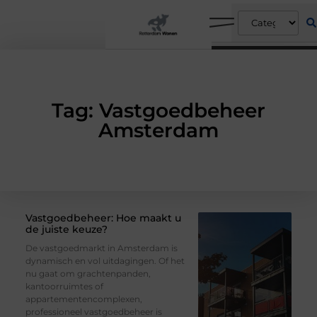
Tag: Vastgoedbeheer
Amsterdam
Vastgoedbeheer: Hoe maakt u
de juiste keuze?
De vastgoedmarkt in Amsterdam is
dynamisch en vol uitdagingen. Of het
nu gaat om grachtenpanden,
kantoorruimtes of
appartementencomplexen,
professioneel vastgoedbeheer is