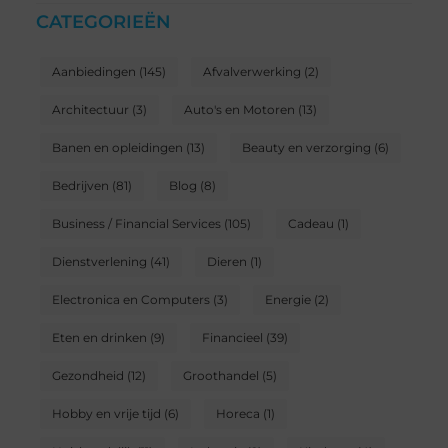
CATEGORIEËN
Aanbiedingen
(145)
Afvalverwerking
(2)
Architectuur
(3)
Auto's en Motoren
(13)
Banen en opleidingen
(13)
Beauty en verzorging
(6)
Bedrijven
(81)
Blog
(8)
Business / Financial Services
(105)
Cadeau
(1)
Dienstverlening
(41)
Dieren
(1)
Electronica en Computers
(3)
Energie
(2)
Eten en drinken
(9)
Financieel
(39)
Gezondheid
(12)
Groothandel
(5)
Hobby en vrije tijd
(6)
Horeca
(1)