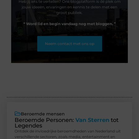
Heb jij iets te vertellen? Ons blogplatform is dé plek om
jouw ideeën, ervaringen en kennis te delen met een
groot publiek.
❝
Word lid en begin vandaag nog met bloggen.
❞
Neem contact met ons op
Beroemde mensen
Beroemde Personen:
Van Sterren
tot
Legendes
Ontdek de invloedrijke beroemdheden van Nederland uit
verschillende sectoren, zoals media, entertainment en