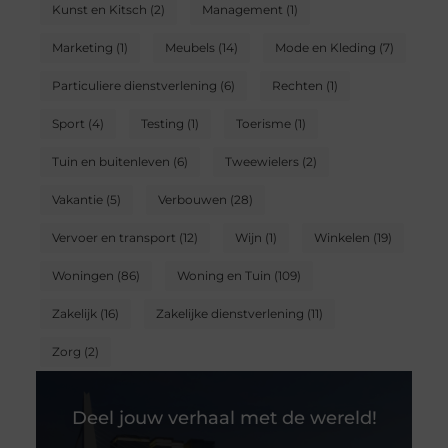
Kunst en Kitsch
(2)
Management
(1)
Marketing
(1)
Meubels
(14)
Mode en Kleding
(7)
Particuliere dienstverlening
(6)
Rechten
(1)
Sport
(4)
Testing
(1)
Toerisme
(1)
Tuin en buitenleven
(6)
Tweewielers
(2)
Vakantie
(5)
Verbouwen
(28)
Vervoer en transport
(12)
Wijn
(1)
Winkelen
(19)
Woningen
(86)
Woning en Tuin
(109)
Zakelijk
(16)
Zakelijke dienstverlening
(11)
Zorg
(2)
Deel jouw verhaal met de wereld!