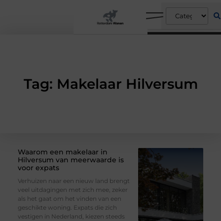
Tag: Makelaar Hilversum
Waarom een makelaar in
Hilversum van meerwaarde is
voor expats
Verhuizen naar een nieuw land brengt
veel uitdagingen met zich mee, zeker
als het gaat om het vinden van een
geschikte woning. Expats die zich
vestigen in Nederland, kiezen steeds