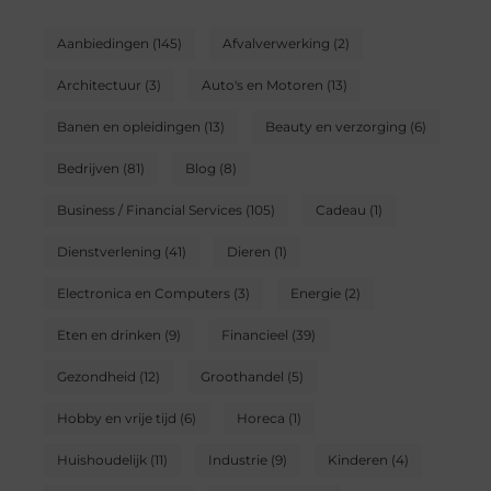
Aanbiedingen
(145)
Afvalverwerking
(2)
Architectuur
(3)
Auto's en Motoren
(13)
Banen en opleidingen
(13)
Beauty en verzorging
(6)
Bedrijven
(81)
Blog
(8)
Business / Financial Services
(105)
Cadeau
(1)
Dienstverlening
(41)
Dieren
(1)
Electronica en Computers
(3)
Energie
(2)
Eten en drinken
(9)
Financieel
(39)
Gezondheid
(12)
Groothandel
(5)
Hobby en vrije tijd
(6)
Horeca
(1)
Huishoudelijk
(11)
Industrie
(9)
Kinderen
(4)