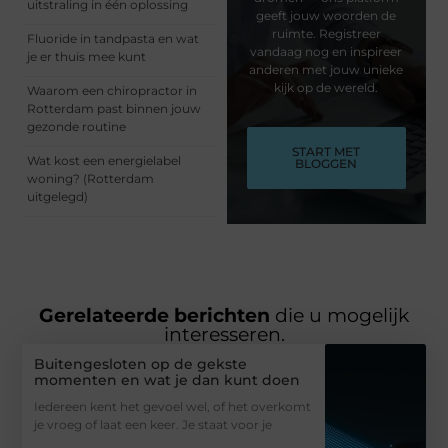
uitstraling in één oplossing
geeft jouw woorden de
ruimte. Registreer
Fluoride in tandpasta en wat
vandaag nog en inspireer
je er thuis mee kunt
anderen met jouw unieke
kijk op de wereld.
Waarom een chiropractor in
Rotterdam past binnen jouw
gezonde routine
START MET
Wat kost een energielabel
BLOGGEN
woning? (Rotterdam
uitgelegd)
Gerelateerde berichten
die u mogelijk
interesseren.
Buitengesloten op de gekste
momenten en wat je dan kunt doen
Iedereen kent het gevoel wel, of het overkomt
je vroeg of laat een keer. Je staat voor je