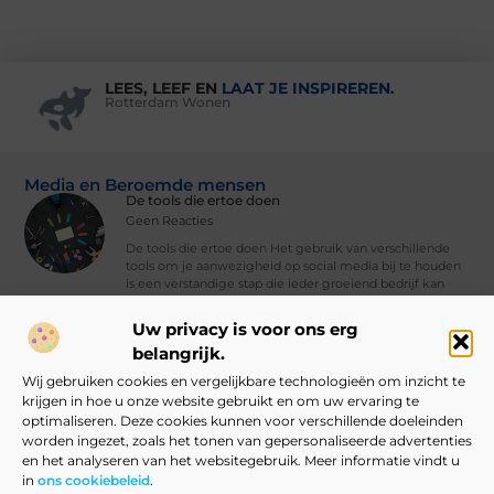
LEES, LEEF EN
LAAT JE INSPIREREN.
Rotterdam Wonen
Media en Beroemde mensen
De tools die ertoe doen
Geen Reacties
De tools die ertoe doen Het gebruik van verschillende
tools om je aanwezigheid op social media bij te houden
is een verstandige stap die ieder groeiend bedrijf kan
nemen. Met
Uw privacy is voor ons erg
Vind Ons Hier :
belangrijk.
Wij gebruiken cookies en vergelijkbare technologieën om inzicht te
krijgen in hoe u onze website gebruikt en om uw ervaring te
optimaliseren. Deze cookies kunnen voor verschillende doeleinden
worden ingezet, zoals het tonen van gepersonaliseerde advertenties
Beroemdheden
Uit de Media
Partners
Over ons
Ons team
en het analyseren van het websitegebruik. Meer informatie vindt u
in
ons cookiebeleid
.
Contact
Blog publiceren
Website index
Cookiebeleid (EU)