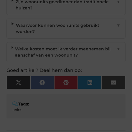
Zijn woonunits goedkoper dan traditionele
▼
huizen?
Waarvoor kunnen woonunits gebruikt
▼
worden?
Welke kosten moet ik verder meenemen bij
▼
aanschaf van een woonunit?
Goed artikel? Deel hem dan op:
X
Facebook
Pinterest
LinkedIn
Email
(Twitter)
Tags:
units