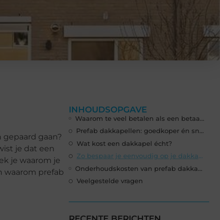
INHOUDSOPGAVE
Waarom te veel betalen als een betaalbare dakkapel mogelijk is?
Prefab dakkapellen: goedkoper én sneller
en gepaard gaan?
Wat kost een dakkapel écht?
ist je dat een
Zo bespaar je eenvoudig op je dakkapel
dek je waarom je
Onderhoudskosten van prefab dakkapel lager dan je denkt
én waarom prefab
Veelgestelde vragen
RECENTE BERICHTEN