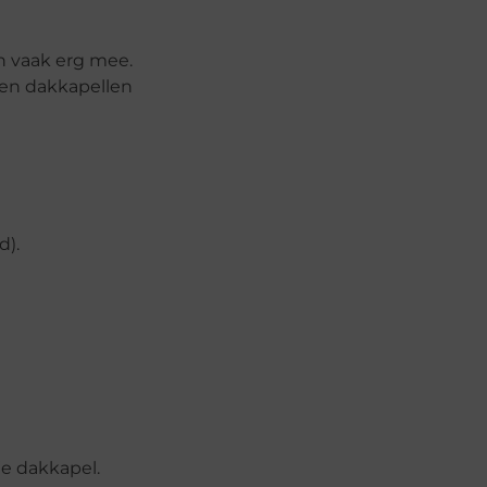
n vaak erg mee.
ten dakkapellen
d).
je dakkapel.