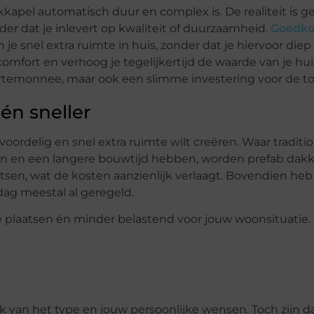
apel automatisch duur en complex is. De realiteit is ge
er dat je inlevert op kwaliteit of duurzaamheid.
Goedko
 snel extra ruimte in huis, zonder dat je hiervoor diep 
comfort en verhoog je tegelijkertijd de waarde van je hui
 portemonnee, maar ook een slimme investering voor de 
én sneller
voordelig en snel extra ruimte wilt creëren. Waar tradit
n en een langere bouwtijd hebben, worden prefab dakka
atsen, wat de kosten aanzienlijk verlaagt. Bovendien heb
dag meestal al geregeld.
te plaatsen én minder belastend voor jouw woonsituatie.
k van het type en jouw persoonlijke wensen. Toch zijn 