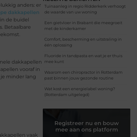
lukkig anders: er
Tuinaanleg in regio Ridderkerk verhoogt
pe dakkapellen
de waarde van uw woning
in de buidel
Een gietvloer in Brabant die meegroeit
s. Betaalbare
met de kinderkamer
toekomst.
Comfort, bescherming en uitstraling in
één oplossing
Fluoride in tandpasta en wat je er thuis
ionele dakkapellen
mee kunt
pellen vooraf in
Waarom een chiropractor in Rotterdam
 je minder lang
past binnen jouw gezonde routine
Wat kost een energielabel woning?
(Rotterdam uitgelegd)
Registreer nu en bouw
mee aan ons platform
dakkapellen vaak