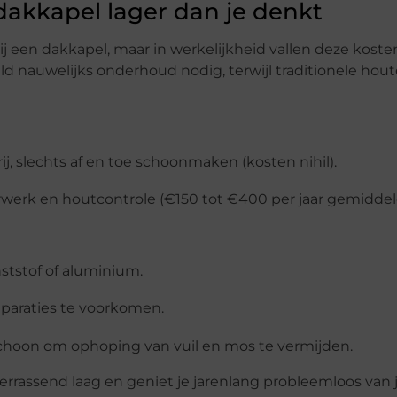
akkapel lager dan je denkt
een dakkapel, maar in werkelijkheid vallen deze koste
d nauwelijks onderhoud nodig, terwijl traditionele hou
j, slechts af en toe schoonmaken (kosten nihil).
rwerk en houtcontrole (€150 tot €400 per jaar gemiddel
ststof of aluminium.
eparaties te voorkomen.
schoon om ophoping van vuil en mos te vermijden.
errassend laag en geniet je jarenlang probleemloos van 