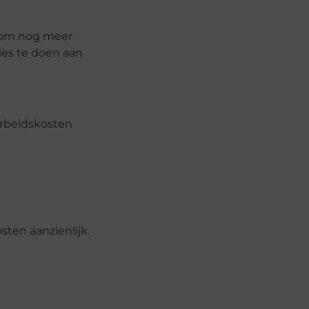
n om nog meer
ies te doen aan
arbeidskosten
sten aanzienlijk.