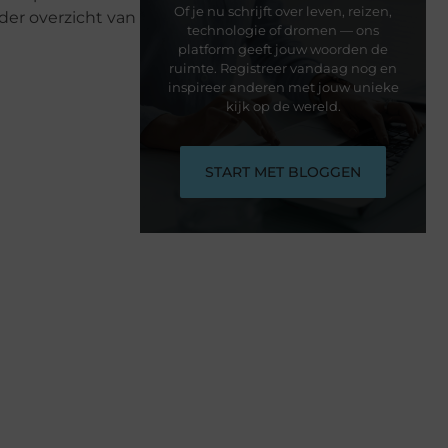
Of je nu schrijft over leven, reizen,
lder overzicht van
technologie of dromen — ons
platform geeft jouw woorden de
ruimte. Registreer vandaag nog en
inspireer anderen met jouw unieke
kijk op de wereld.
START MET BLOGGEN