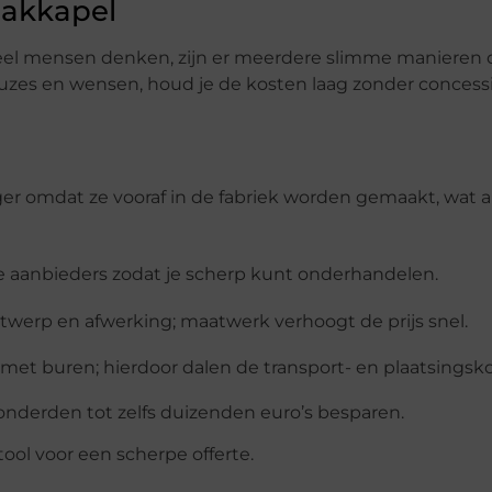
dakkapel
 veel mensen denken, zijn er meerdere slimme maniere
euzes en wensen, houd je de kosten laag zonder concess
iger omdat ze vooraf in de fabriek worden gemaakt, wat 
ere aanbieders zodat je scherp kunt onderhandelen.
werp en afwerking; maatwerk verhoogt de prijs snel.
 met buren; hierdoor dalen de transport- en plaatsingsko
nderden tot zelfs duizenden euro’s besparen.
ol voor een scherpe offerte.