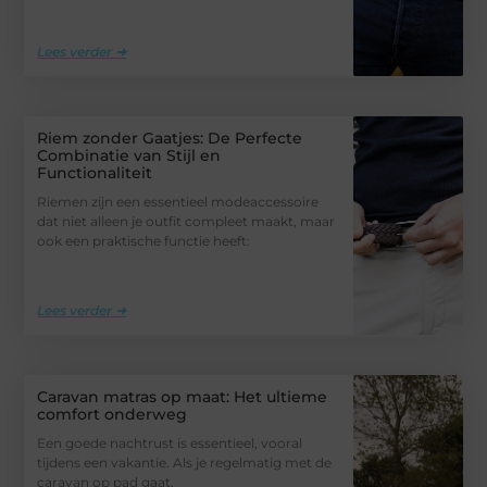
Lees verder ➜
Riem zonder Gaatjes: De Perfecte
Combinatie van Stijl en
Functionaliteit
Riemen zijn een essentieel modeaccessoire
dat niet alleen je outfit compleet maakt, maar
ook een praktische functie heeft:
Lees verder ➜
Caravan matras op maat: Het ultieme
comfort onderweg
Een goede nachtrust is essentieel, vooral
tijdens een vakantie. Als je regelmatig met de
caravan op pad gaat,