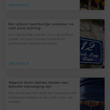
Lees verder ➜
Een stijlvol naambordje voordeur rvs
voor jouw woning
Een naambordje voordeur rvs is de perfecte
manier om jouw huis een moderne en
professionele uitstraling te geven.
Lees verder ➜
Waarom leren dames riemen een
stijlvolle toevoeging zijn
Een riem is een klein detail dat verrassend veel
invloed kan hebben op een outfit. Waar veel
mensen