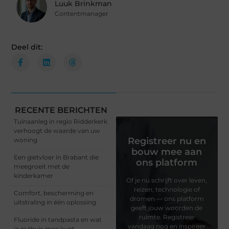
Luuk Brinkman
Contentmanager
Deel dit:
RECENTE BERICHTEN
Tuinaanleg in regio Ridderkerk
verhoogt de waarde van uw
Registreer nu en
woning
bouw mee aan
Een gietvloer in Brabant die
ons platform
meegroeit met de
kinderkamer
Of je nu schrijft over leven,
reizen, technologie of
Comfort, bescherming en
dromen — ons platform
uitstraling in één oplossing
geeft jouw woorden de
ruimte. Registreer
Fluoride in tandpasta en wat
vandaag nog en inspireer
je er thuis mee kunt