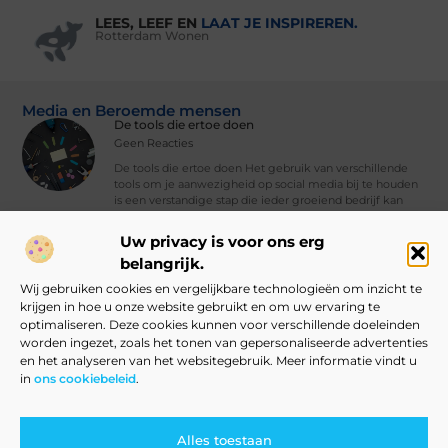
LEES, LEEF EN
LAAT JE INSPIREREN.
Rotterdam Wonen
Media en Beroemde mensen
De tools die ertoe doen
Geen Reacties
De tools die ertoe doen Het gebruik van verschillende
tools om je aanwezigheid op social media bij te houden
is een verstandige stap die ieder groeiend bedrijf kan
nemen. Met
Uw privacy is voor ons erg
Vind Ons Hier :
belangrijk.
Wij gebruiken cookies en vergelijkbare technologieën om inzicht te
krijgen in hoe u onze website gebruikt en om uw ervaring te
optimaliseren. Deze cookies kunnen voor verschillende doeleinden
worden ingezet, zoals het tonen van gepersonaliseerde advertenties
Beroemdheden
Uit de Media
Partners
Over ons
Ons team
en het analyseren van het websitegebruik. Meer informatie vindt u
in
ons cookiebeleid
.
Contact
Blog publiceren
Website index
Cookiebeleid (EU)
Linkbuilding Kopen: Slim Aanpakken of Grote Risico’s?
Verdien Geld met Je Website: Alles Wat Je Moet Weten om te Starten
Alles toestaan