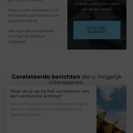
anderen met jouw unieke
kijk op de wereld.
Waarom een chiropractor in
Rotterdam past binnen jouw
gezonde routine
START MET
Wat kost een energielabel
BLOGGEN
woning? (Rotterdam
uitgelegd)
Gerelateerde berichten
die u mogelijk
interesseren.
Waar let je op bij het verzekeren van
een verhuurde woning?
Een woning verhuren brengt andere risico’s
met zich mee dan zelf in een huis wonen.
Denk aan schade